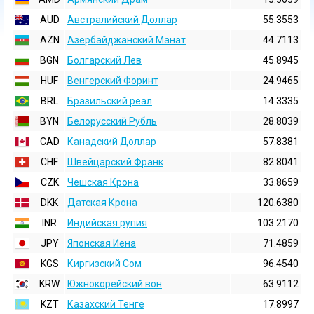
AUD
Австралийский Доллар
55.3553
AZN
Азербайджанский Манат
44.7113
BGN
Болгарский Лев
45.8945
HUF
Венгерский Форинт
24.9465
BRL
Бразильский реал
14.3335
BYN
Белорусский Рубль
28.8039
CAD
Канадский Доллар
57.8381
CHF
Швейцарский Франк
82.8041
CZK
Чешская Крона
33.8659
DKK
Датская Крона
120.6380
INR
Индийская pупия
103.2170
JPY
Японская Иена
71.4859
KGS
Киргизский Сом
96.4540
KRW
Южнокорейский вон
63.9112
KZT
Казахский Тенге
17.8997