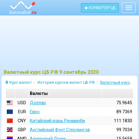
КОНВЕРТЕР ЦБ
Togg
navig
Bалютный курс ЦБ РФ 9 сентябрь 2020
Курс валют
История курсов валют ЦБ РФ
Валютный курс 9 Сентябрь 2020
Валюты
USD
Доллар
75.9645
EUR
Евро
89.7369
CNY
Китайский юань Ренминби
111.1830
GBP
Английский Фунт Стерлингов
99.7034
AMD
Армянский Драм
15.5659