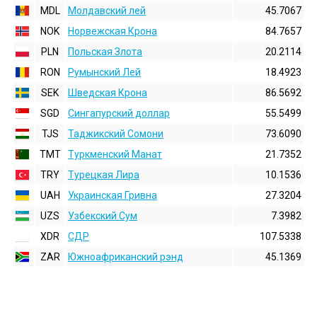
MDL
Молдавский лей
45.7067
NOK
Норвежская Крона
84.7657
PLN
Польская Злота
20.2114
RON
Румынский Лей
18.4923
SEK
Шведская Крона
86.5692
SGD
Сингапурский доллар
55.5499
TJS
Таджикский Сомони
73.6090
TMT
Туркменский Манат
21.7352
TRY
Турецкая Лира
10.1536
UAH
Украинская Гривна
27.3204
UZS
Узбекский Сум
7.3982
XDR
СДР
107.5338
ZAR
Южноафриканский рэнд
45.1369