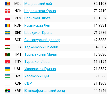
MDL
Молдавский лей
32.1108
NOK
Норвежская Крона
73.7410
PLN
Польская Злота
16.1532
RON
Румынский Лей
14.9331
SEK
Шведская Крона
71.9236
SGD
Сингапурский доллар
42.5888
TJS
Таджикский Сомони
64.6587
TMT
Туркменский Манат
16.3080
TRY
Турецкая Лира
16.7194
UAH
Украинская Гривна
21.8587
UZS
Узбекский Сум
7.0366
XDR
СДР
81.1803
ZAR
Южноафриканский рэнд
44.4546