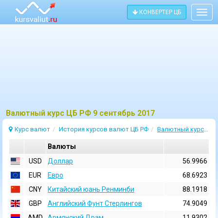
КОНВЕРТЕР ЦБ
Togg
navig
Bалютный курс ЦБ РФ 9 сентябрь 2017
Курс валют
История курсов валют ЦБ РФ
Валютный курс 9 Сентябрь 2017
Валюты
USD
Доллар
56.9966
EUR
Евро
68.6923
CNY
Китайский юань Ренминби
88.1918
GBP
Английский Фунт Стерлингов
74.9049
AMD
Армянский Драм
11.9302