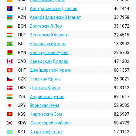
AUD
Австралийский Доллар
46.1444
AZN
Азербайджанский Манат
33.7958
BGN
Болгарский Лев
35.1072
HUF
Венгерский Форинт
22.4515
BRL
Бразильский реал
18.3902
BYN
Белорусский Рубль
29.6703
CAD
Канадский Доллар
47.1202
CHF
Швейцарский Франк
60.1357
CZK
Чешская Крона
26.3021
DKK
Датская Крона
92.3112
INR
Индийская pупия
89.1617
JPY
Японская Иена
52.9585
KGS
Киргизский Сом
82.6997
KRW
Южнокорейский вон
50.4779
KZT
Казахский Тенге
17.0142