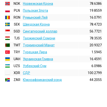
NOK
Норвежская Крона
78.6386
PLN
Польская Злота
19.8559
RON
Румынский Лей
16.0791
SEK
Шведская Крона
78.4723
SGD
Сингапурский доллар
56.7721
TJS
Таджикский Сомони
78.3535
TMT
Туркменский Манат
20.9327
TRY
Турецкая Лира
1.5945
UAH
Украинская Гривна
16.4591
UZS
Узбекский Сум
6.0986
XDR
СДР
100.2799
ZAR
Южноафриканский рэнд
44.2055