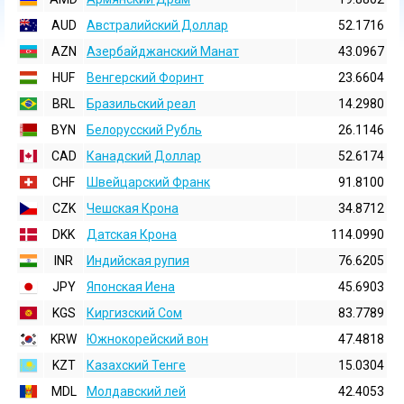
AUD
Австралийский Доллар
52.1716
AZN
Азербайджанский Манат
43.0967
HUF
Венгерский Форинт
23.6604
BRL
Бразильский реал
14.2980
BYN
Белорусский Рубль
26.1146
CAD
Канадский Доллар
52.6174
CHF
Швейцарский Франк
91.8100
CZK
Чешская Крона
34.8712
DKK
Датская Крона
114.0990
INR
Индийская pупия
76.6205
JPY
Японская Иена
45.6903
KGS
Киргизский Сом
83.7789
KRW
Южнокорейский вон
47.4818
KZT
Казахский Тенге
15.0304
MDL
Молдавский лей
42.4053