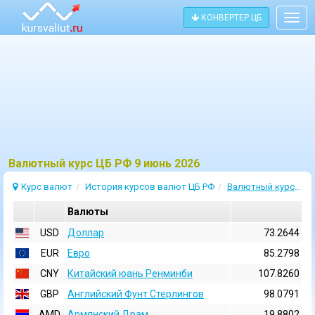
КОНВЕРТЕР ЦБ
Togg
navig
Bалютный курс ЦБ РФ 9 июнь 2026
Курс валют
История курсов валют ЦБ РФ
Валютный курс 9 Июнь 2026
Валюты
USD
Доллар
73.2644
EUR
Евро
85.2798
CNY
Китайский юань Ренминби
107.8260
GBP
Английский Фунт Стерлингов
98.0791
AMD
Армянский Драм
19.8802