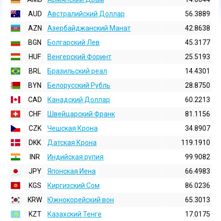
AUD
Австралийский Доллар
56.3889
AZN
Азербайджанский Манат
42.8638
BGN
Болгарский Лев
45.3177
HUF
Венгерский Форинт
25.5193
BRL
Бразильский реал
14.4301
BYN
Белорусский Рубль
28.8750
CAD
Канадский Доллар
60.2213
CHF
Швейцарский Франк
81.1156
CZK
Чешская Крона
34.8907
DKK
Датская Крона
119.1910
INR
Индийская pупия
99.9082
JPY
Японская Иена
66.4983
KGS
Киргизский Сом
86.0236
KRW
Южнокорейский вон
65.3013
KZT
Казахский Тенге
17.0175