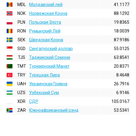
MDL
Молдавский лей
41.1177
NOK
Норвежская Крона
88.1292
PLN
Польская Злота
19.8365
RON
Румынский Лей
18.0039
SEK
Шведская Крона
87.9186
SGD
Сингапурский доллар
55.0125
TJS
Таджикский Сомони
63.8541
TMT
Туркменский Манат
20.8371
TRY
Турецкая Лира
8.4648
UAH
Украинская Гривна
26.7916
UZS
Узбекский Сум
6.9146
XDR
СДР
105.0167
ZAR
Южноафриканский рэнд
53.5341