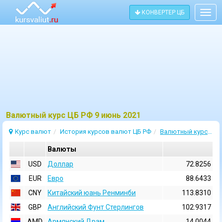
КОНВЕРТЕР ЦБ
Togg
navig
Bалютный курс ЦБ РФ 9 июнь 2021
Курс валют
История курсов валют ЦБ РФ
Валютный курс 9 Июнь 2021
Валюты
USD
Доллар
72.8256
EUR
Евро
88.6433
CNY
Китайский юань Ренминби
113.8310
GBP
Английский Фунт Стерлингов
102.9317
AMD
Армянский Драм
14.0044