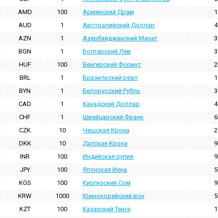
AMD
100
Армянский Драм
1
AUD
1
Австралийский Доллар
4
AZN
1
Азербайджанский Манат
3
BGN
1
Болгарский Лев
3
HUF
100
Венгерский Форинт
2
BRL
1
Бразильский реал
1
BYN
1
Белорусский Рубль
3
CAD
1
Канадский Доллар
4
CHF
1
Швейцарский Франк
6
CZK
10
Чешская Крона
2
DKK
10
Датская Крона
9
INR
100
Индийская pупия
9
JPY
100
Японская Иена
5
KGS
100
Киргизский Сом
9
KRW
1000
Южнокорейский вон
5
KZT
100
Казахский Тенге
1