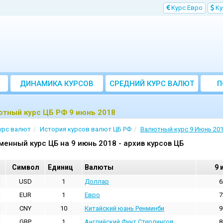
Kурс Евро
Kу
ДИНАМИКА КУРСОВ
CРЕДНИЙ КУРС ВАЛЮТ
П
ЗА МЕСЯЦ
ютный курс ЦБ РФ 9 июнь 2018
урс валют
История курсов валют ЦБ РФ
Валютный курс 9 Июнь 20
менный курс ЦБ на 9 июнь 2018 - архив курсов ЦБ
Cимвол
Единиц
Валюты
9 
USD
1
Доллар
6
EUR
1
Евро
7
CNY
10
Китайский юань Ренминби
9
GBP
1
Английский Фунт Стерлингов
8