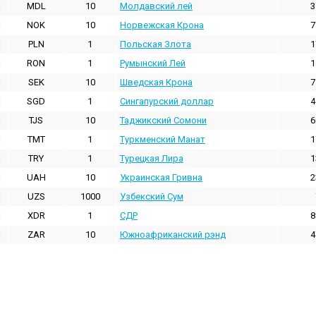
MDL
10
Молдавский лей
3
NOK
10
Норвежская Крона
7
PLN
1
Польская Злота
1
RON
1
Румынский Лей
1
SEK
10
Шведская Крона
7
SGD
1
Сингапурский доллар
4
TJS
10
Таджикский Сомони
6
TMT
1
Туркменский Манат
1
TRY
1
Турецкая Лира
1
UAH
10
Украинская Гривна
2
UZS
1000
Узбекский Сум
XDR
1
СДР
8
ZAR
10
Южноафриканский рэнд
4