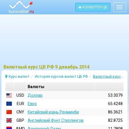
КОНВЕРТЕР ЦБ
Togg
navig
Bалютный курс ЦБ РФ 9 декабрь 2014
Курс валют
История курсов валют ЦБ РФ
Валютный курс 9 Декабрь 2014
Валюты
USD
Доллар
53.3079
EUR
Евро
65.4248
CNY
Китайский юань Ренминби
86.3621
GBP
Английский Фунт Стерлингов
82.8725
AMD
Армянский Драм
11.7808