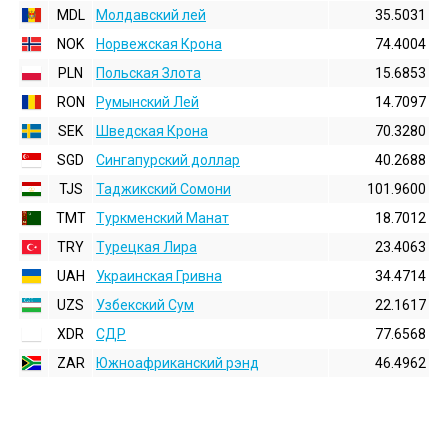
MDL
Молдавский лей
35.5031
NOK
Норвежская Крона
74.4004
PLN
Польская Злота
15.6853
RON
Румынский Лей
14.7097
SEK
Шведская Крона
70.3280
SGD
Сингапурский доллар
40.2688
TJS
Таджикский Сомони
101.9600
TMT
Туркменский Манат
18.7012
TRY
Турецкая Лира
23.4063
UAH
Украинская Гривна
34.4714
UZS
Узбекский Сум
22.1617
XDR
СДР
77.6568
ZAR
Южноафриканский рэнд
46.4962