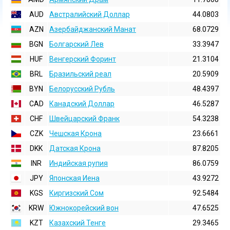
AUD
Австралийский Доллар
44.0803
AZN
Азербайджанский Манат
68.0729
BGN
Болгарский Лев
33.3947
HUF
Венгерский Форинт
21.3104
BRL
Бразильский реал
20.5909
BYN
Белорусский Рубль
48.4397
CAD
Канадский Доллар
46.5287
CHF
Швейцарский Франк
54.3238
CZK
Чешская Крона
23.6661
DKK
Датская Крона
87.8205
INR
Индийская pупия
86.0759
JPY
Японская Иена
43.9272
KGS
Киргизский Сом
92.5484
KRW
Южнокорейский вон
47.6525
KZT
Казахский Тенге
29.3465