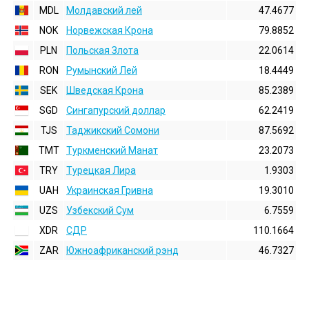
MDL
Молдавский лей
47.4677
NOK
Норвежская Крона
79.8852
PLN
Польская Злота
22.0614
RON
Румынский Лей
18.4449
SEK
Шведская Крона
85.2389
SGD
Сингапурский доллар
62.2419
TJS
Таджикский Сомони
87.5692
TMT
Туркменский Манат
23.2073
TRY
Турецкая Лира
1.9303
UAH
Украинская Гривна
19.3010
UZS
Узбекский Сум
6.7559
XDR
СДР
110.1664
ZAR
Южноафриканский рэнд
46.7327