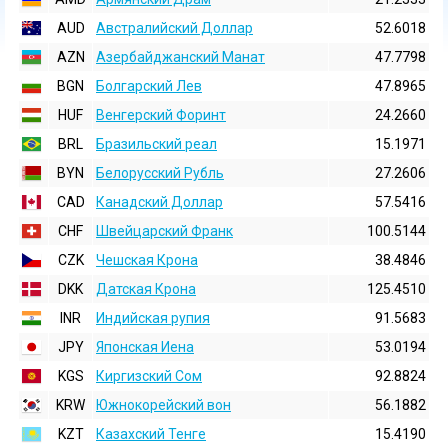
AUD
Австралийский Доллар
52.6018
AZN
Азербайджанский Манат
47.7798
BGN
Болгарский Лев
47.8965
HUF
Венгерский Форинт
24.2660
BRL
Бразильский реал
15.1971
BYN
Белорусский Рубль
27.2606
CAD
Канадский Доллар
57.5416
CHF
Швейцарский Франк
100.5144
CZK
Чешская Крона
38.4846
DKK
Датская Крона
125.4510
INR
Индийская pупия
91.5683
JPY
Японская Иена
53.0194
KGS
Киргизский Сом
92.8824
KRW
Южнокорейский вон
56.1882
KZT
Казахский Тенге
15.4190