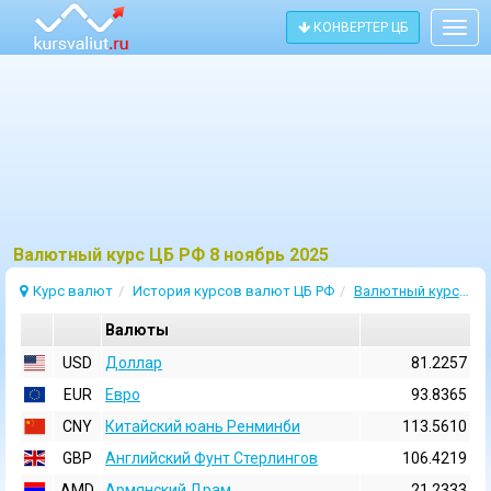
КОНВЕРТЕР ЦБ
Togg
navig
Bалютный курс ЦБ РФ 8 ноябрь 2025
Курс валют
История курсов валют ЦБ РФ
Валютный курс 8 Ноябрь 2025
Валюты
USD
Доллар
81.2257
EUR
Евро
93.8365
CNY
Китайский юань Ренминби
113.5610
GBP
Английский Фунт Стерлингов
106.4219
AMD
Армянский Драм
21.2333