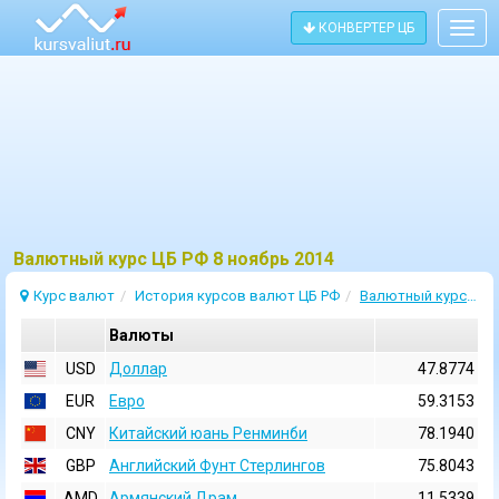
КОНВЕРТЕР ЦБ
Togg
navig
Bалютный курс ЦБ РФ 8 ноябрь 2014
Курс валют
История курсов валют ЦБ РФ
Валютный курс 8 Ноябрь 2014
Валюты
USD
Доллар
47.8774
EUR
Евро
59.3153
CNY
Китайский юань Ренминби
78.1940
GBP
Английский Фунт Стерлингов
75.8043
AMD
Армянский Драм
11.5339