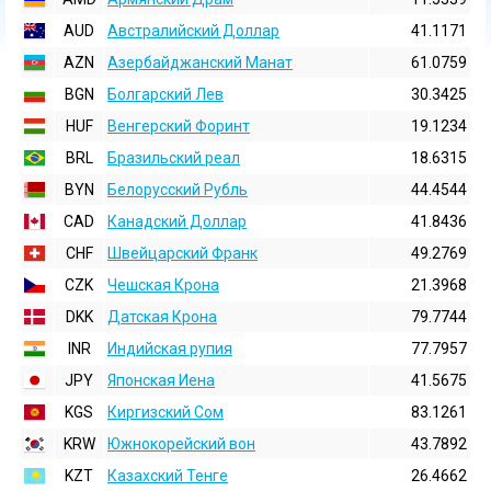
AUD
Австралийский Доллар
41.1171
AZN
Азербайджанский Манат
61.0759
BGN
Болгарский Лев
30.3425
HUF
Венгерский Форинт
19.1234
BRL
Бразильский реал
18.6315
BYN
Белорусский Рубль
44.4544
CAD
Канадский Доллар
41.8436
CHF
Швейцарский Франк
49.2769
CZK
Чешская Крона
21.3968
DKK
Датская Крона
79.7744
INR
Индийская pупия
77.7957
JPY
Японская Иена
41.5675
KGS
Киргизский Сом
83.1261
KRW
Южнокорейский вон
43.7892
KZT
Казахский Тенге
26.4662