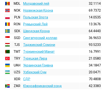
MDL
Молдавский лей
32.1114
NOK
Норвежская Крона
69.7372
PLN
Польская Злота
14.0535
RON
Румынский Лей
13.3676
SEK
Шведская Крона
64.4440
SGD
Сингапурский доллар
36.9653
TJS
Таджикский Сомони
93.5233
TMT
Туркменский Манат
16.7991
TRY
Турецкая Лира
21.0580
UAH
Украинская Гривна
34.1847
UZS
Узбекский Сум
20.0471
XDR
СДР
70.4808
ZAR
Южноафриканский рэнд
42.3383