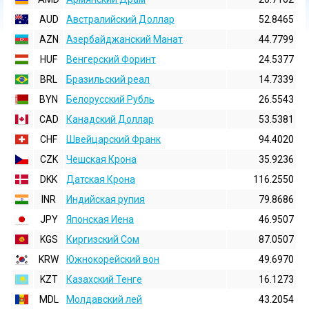
AUD
Австралийский Доллар
52.8465
AZN
Азербайджанский Манат
44.7799
HUF
Венгерский Форинт
24.5377
BRL
Бразильский реал
14.7339
BYN
Белорусский Рубль
26.5543
CAD
Канадский Доллар
53.5381
CHF
Швейцарский Франк
94.4020
CZK
Чешская Крона
35.9236
DKK
Датская Крона
116.2550
INR
Индийская pупия
79.8686
JPY
Японская Иена
46.9507
KGS
Киргизский Сом
87.0507
KRW
Южнокорейский вон
49.6970
KZT
Казахский Тенге
16.1273
MDL
Молдавский лей
43.2054