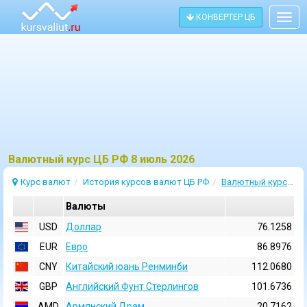
КОНВЕРТЕР ЦБ
Togg
navig
Bалютный курс ЦБ РФ 8 июль 2026
Курс валют
История курсов валют ЦБ РФ
Валютный курс 8 Июль 2026
Валюты
USD
Доллар
76.1258
EUR
Евро
86.8976
CNY
Китайский юань Ренминби
112.0680
GBP
Английский Фунт Стерлингов
101.6736
AMD
Армянский Драм
20.7162