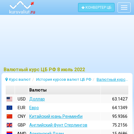
КОНВЕРТЕР ЦБ
Togg
navig
Bалютный курс ЦБ РФ 8 июль 2022
Курс валют
История курсов валют ЦБ РФ
Валютный курс 8 Июль 2022
Валюты
USD
Доллар
63.1427
EUR
Евро
64.1349
CNY
Китайский юань Ренминби
95.9366
GBP
Английский Фунт Стерлингов
75.2156
AMD
Армянский Драм
15.4686