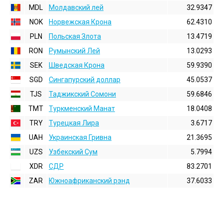
MDL
Молдавский лей
32.9347
NOK
Норвежская Крона
62.4310
PLN
Польская Злота
13.4719
RON
Румынский Лей
13.0293
SEK
Шведская Крона
59.9390
SGD
Сингапурский доллар
45.0537
TJS
Таджикский Сомони
59.6846
TMT
Туркменский Манат
18.0408
TRY
Турецкая Лира
3.6717
UAH
Украинская Гривна
21.3695
UZS
Узбекский Сум
5.7994
XDR
СДР
83.2701
ZAR
Южноафриканский рэнд
37.6033