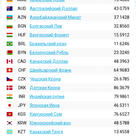
AUD
Австралийский Доллар
43.0759
AZN
Азербайджанский Манат
37.1428
BGN
Болгарский Лев
32.8560
HUF
Венгерский Форинт
15.5912
BRL
Бразильский реал
11.6246
BYN
Белорусский Рубль
23.3240
CAD
Канадский Доллар
48.3963
CHF
Швейцарский Франк
64.9683
CZK
Чешская Крона
26.6785
DKK
Датская Крона
86.3679
INR
Индийская pупия
79.9861
JPY
Японская Иена
46.5311
KGS
Киргизский Сом
76.6527
KRW
Южнокорейский вон
48.5788
KZT
Казахский Тенге
13.4558