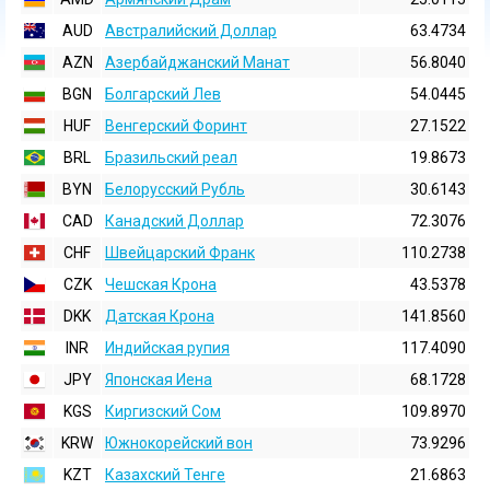
AUD
Австралийский Доллар
63.4734
AZN
Азербайджанский Манат
56.8040
BGN
Болгарский Лев
54.0445
HUF
Венгерский Форинт
27.1522
BRL
Бразильский реал
19.8673
BYN
Белорусский Рубль
30.6143
CAD
Канадский Доллар
72.3076
CHF
Швейцарский Франк
110.2738
CZK
Чешская Крона
43.5378
DKK
Датская Крона
141.8560
INR
Индийская pупия
117.4090
JPY
Японская Иена
68.1728
KGS
Киргизский Сом
109.8970
KRW
Южнокорейский вон
73.9296
KZT
Казахский Тенге
21.6863