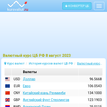
КОНВЕРТЕР ЦБ
Togg
navig
Bалютный курс ЦБ РФ 8 август 2023
Курс валют
История курсов валют ЦБ РФ
Валютный курс 8 Август 2023
Валюты
USD
Доллар
96.5668
EUR
Евро
106.0543
CNY
Китайский юань Ренминби
134.1000
GBP
Английский Фунт Стерлингов
123.1903
AMD
Армянский Драм
25.0115