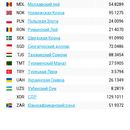
MDL
Молдавский лей
54.8289
NOK
Норвежская Крона
95.1275
PLN
Польская Злота
24.0096
RON
Румынский Лей
21.4070
SEK
Шведская Крона
91.0990
SGD
Сингапурский доллар
72.0486
TJS
Таджикский Сомони
88.3454
TMT
Туркменский Манат
27.5905
TRY
Турецкая Лира
3.5794
UAH
Украинская Гривна
26.1349
UZS
Узбекский Сум
8.2819
XDR
СДР
129.1011
ZAR
Южноафриканский рэнд
51.9372