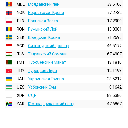
MDL
Молдавский лей
38.5106
NOK
Норвежская Крона
77.2732
PLN
Польская Злота
17.2909
RON
Румынский Лей
15.8361
SEK
Шведская Крона
71.2695
SGD
Сингапурский доллар
46.5172
TJS
Таджикский Сомони
67.4907
TMT
Туркменский Манат
18.1810
TRY
Турецкая Лира
12.1193
UAH
Украинская Гривна
23.5212
UZS
Узбекский Сум
8.1642
XDR
СДР
88.6380
ZAR
Южноафриканский рэнд
47.6867