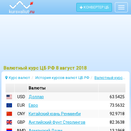
КОНВЕРТЕР ЦБ
Togg
navig
Bалютный курс ЦБ РФ 8 август 2018
Курс валют
История курсов валют ЦБ РФ
Валютный курс 8 Август 2018
Валюты
USD
Доллар
63.5425
EUR
Евро
73.5632
CNY
Китайский юань Ренминби
92.9718
GBP
Английский Фунт Стерлингов
82.3638
AMD
Армянский Драм
13.1968