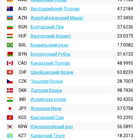
AUD
Австралийский Доллар
47.2184
AZN
Азербайджанский Манат
37.3450
BGN
Болгарский Лев
37.6236
HUF
Венгерский Форинт
23.0373
BRL
Бразильский реал
17.0082
BYN
Белорусский Рубль
31.6132
CAD
Канадский Доллар
48.9995
CHF
Швейцарский Франк
63.8233
CZK
Чешская Крона
28.7003
DKK
Датская Крона
98.7436
INR
Индийская pупия
92.4355
JPY
Японская Иена
57.0758
KGS
Киргизский Сом
93.2392
KRW
Южнокорейский вон
56.5891
KZT
Казахский Тенге
18.2013