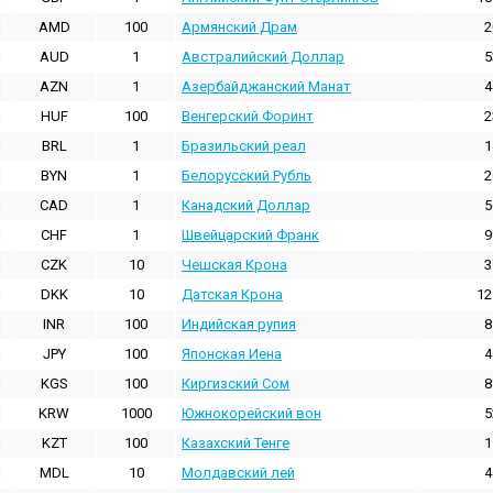
AMD
100
Армянский Драм
2
AUD
1
Австралийский Доллар
5
AZN
1
Азербайджанский Манат
4
HUF
100
Венгерский Форинт
2
BRL
1
Бразильский реал
1
BYN
1
Белорусский Рубль
2
CAD
1
Канадский Доллар
5
CHF
1
Швейцарский Франк
9
CZK
10
Чешская Крона
3
DKK
10
Датская Крона
12
INR
100
Индийская pупия
8
JPY
100
Японская Иена
4
KGS
100
Киргизский Сом
8
KRW
1000
Южнокорейский вон
5
KZT
100
Казахский Тенге
1
MDL
10
Молдавский лей
4