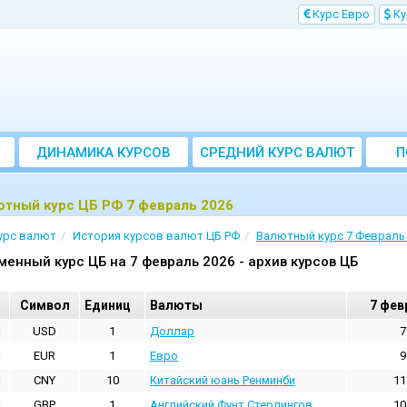
Kурс Евро
Kу
ДИНАМИКА КУРСОВ
CРЕДНИЙ КУРС ВАЛЮТ
П
ЗА МЕСЯЦ
ютный курс ЦБ РФ 7 февраль 2026
урс валют
История курсов валют ЦБ РФ
Валютный курс 7 Февраль
менный курс ЦБ на 7 февраль 2026 - архив курсов ЦБ
Cимвол
Единиц
Валюты
7 фев
USD
1
Доллар
7
EUR
1
Евро
9
CNY
10
Китайский юань Ренминби
11
GBP
1
Английский Фунт Стерлингов
10