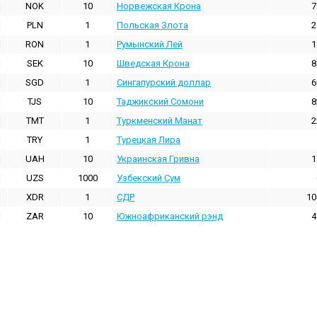
NOK
10
Норвежская Крона
7
PLN
1
Польская Злота
2
RON
1
Румынский Лей
1
SEK
10
Шведская Крона
8
SGD
1
Сингапурский доллар
6
TJS
10
Таджикский Сомони
8
TMT
1
Туркменский Манат
2
TRY
1
Турецкая Лира
UAH
10
Украинская Гривна
1
UZS
1000
Узбекский Сум
XDR
1
СДР
10
ZAR
10
Южноафриканский рэнд
4