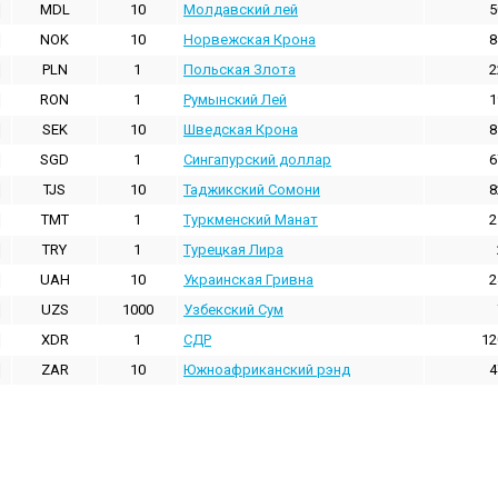
MDL
10
Молдавский лей
5
NOK
10
Норвежская Крона
8
PLN
1
Польская Злота
2
RON
1
Румынский Лей
1
SEK
10
Шведская Крона
8
SGD
1
Сингапурский доллар
6
TJS
10
Таджикский Сомони
8
TMT
1
Туркменский Манат
2
TRY
1
Турецкая Лира
UAH
10
Украинская Гривна
2
UZS
1000
Узбекский Сум
XDR
1
СДР
12
ZAR
10
Южноафриканский рэнд
4