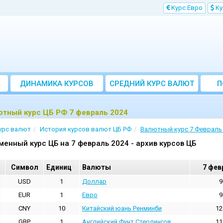
Kурс Евро
Kу
ДИНАМИКА КУРСОВ
CРЕДНИЙ КУРС ВАЛЮТ
П
ЗА МЕСЯЦ
ютный курс ЦБ РФ 7 февраль 2024
урс валют
История курсов валют ЦБ РФ
Валютный курс 7 Февраль
менный курс ЦБ на 7 февраль 2024 - архив курсов ЦБ
Cимвол
Единиц
Валюты
7 фев
USD
1
Доллар
9
EUR
1
Евро
9
CNY
10
Китайский юань Ренминби
12
GBP
1
Английский Фунт Стерлингов
11