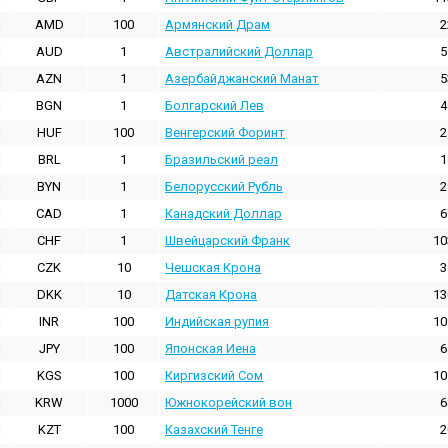
AMD
100
Армянский Драм
2
AUD
1
Австралийский Доллар
5
AZN
1
Азербайджанский Манат
5
BGN
1
Болгарский Лев
4
HUF
100
Венгерский Форинт
2
BRL
1
Бразильский реал
1
BYN
1
Белорусский Рубль
2
CAD
1
Канадский Доллар
6
CHF
1
Швейцарский Франк
10
CZK
10
Чешская Крона
3
DKK
10
Датская Крона
13
INR
100
Индийская pупия
10
JPY
100
Японская Иена
6
KGS
100
Киргизский Сом
10
KRW
1000
Южнокорейский вон
6
KZT
100
Казахский Тенге
2