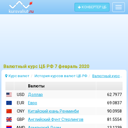
КОНВЕРТЕР ЦБ
Togg
navig
Bалютный курс ЦБ РФ 7 февраль 2020
Курс валют
История курсов валют ЦБ РФ
Валютный курс 7 Февраль 2020
Валюты
USD
Доллар
62.7977
EUR
Евро
69.0837
CNY
Китайский юань Ренминби
90.0958
GBP
Английский Фунт Стерлингов
81.5554
AMD
Армянский Драм
13.1239