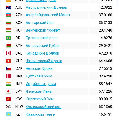
AUD
Австралийский Доллар
42.3822
AZN
Азербайджанский Манат
37.0160
BGN
Болгарский Лев
35.3133
HUF
Венгерский Форинт
20.4740
BRL
Бразильский реал
14.8276
BYN
Белорусский Рубль
29.0421
CAD
Канадский Доллар
47.2910
CHF
Швейцарский Франк
64.4608
CZK
Чешская Крона
27.5513
DKK
Датская Крона
92.4298
INR
Индийская pупия
88.1647
JPY
Японская Иена
57.1226
KGS
Киргизский Сом
89.8815
KRW
Южнокорейский вон
53.1360
KZT
Казахский Тенге
16.6431