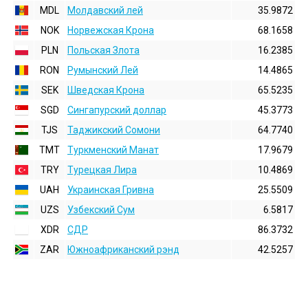
MDL
Молдавский лей
35.9872
NOK
Норвежская Крона
68.1658
PLN
Польская Злота
16.2385
RON
Румынский Лей
14.4865
SEK
Шведская Крона
65.5235
SGD
Сингапурский доллар
45.3773
TJS
Таджикский Сомони
64.7740
TMT
Туркменский Манат
17.9679
TRY
Турецкая Лира
10.4869
UAH
Украинская Гривна
25.5509
UZS
Узбекский Сум
6.5817
XDR
СДР
86.3732
ZAR
Южноафриканский рэнд
42.5257