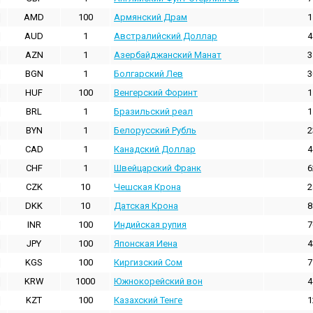
AMD
100
Армянский Драм
1
AUD
1
Австралийский Доллар
4
AZN
1
Азербайджанский Манат
3
BGN
1
Болгарский Лев
3
HUF
100
Венгерский Форинт
1
BRL
1
Бразильский реал
1
BYN
1
Белорусский Рубль
2
CAD
1
Канадский Доллар
4
CHF
1
Швейцарский Франк
6
CZK
10
Чешская Крона
2
DKK
10
Датская Крона
8
INR
100
Индийская pупия
7
JPY
100
Японская Иена
4
KGS
100
Киргизский Сом
7
KRW
1000
Южнокорейский вон
4
KZT
100
Казахский Тенге
1