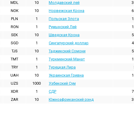
MDL
10
Молдавский лей
3
NOK
10
Норвежская Крона
6
PLN
1
Польская Злота
1
RON
1
Румынский Лей
1
SEK
10
Шведская Крона
5
SGD
1
Сингапурский доллар
4
TJS
10
Таджикский Сомони
5
TMT
1
Туркменский Манат
1
TRY
1
Турецкая Лира
UAH
10
Украинская Гривна
1
UZS
1000
Узбекский Сум
XDR
1
СДР
7
ZAR
10
Южноафриканский рэнд
3