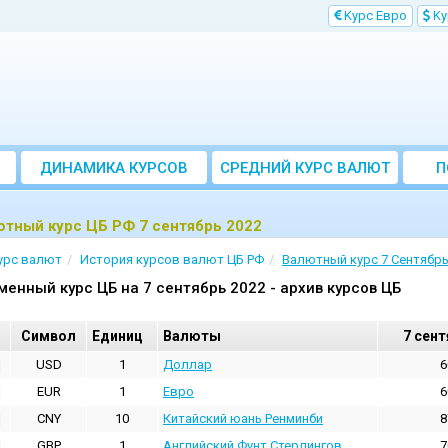
Kурс Евро
Kу
ДИНАМИКА КУРСОВ
CРЕДНИЙ КУРС ВАЛЮТ
П
ЗА МЕСЯЦ
тный курс ЦБ РФ 7 сентябрь 2022
урс валют
История курсов валют ЦБ РФ
Валютный курс 7 Сентябрь
менный курс ЦБ на 7 сентябрь 2022 - архив курсов ЦБ
Cимвол
Единиц
Валюты
7 сент
USD
1
Доллар
6
EUR
1
Евро
6
CNY
10
Китайский юань Ренминби
8
GBP
1
Английский Фунт Стерлингов
7