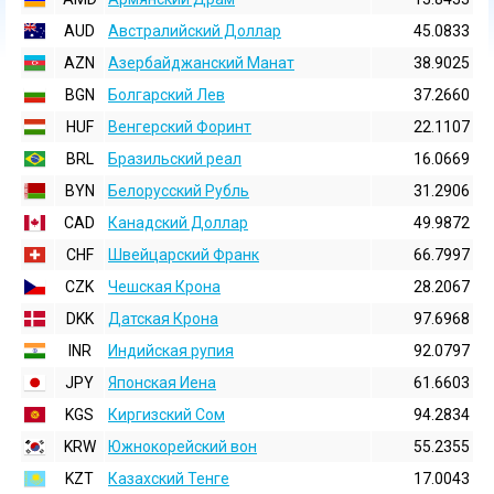
AUD
Австралийский Доллар
45.0833
AZN
Азербайджанский Манат
38.9025
BGN
Болгарский Лев
37.2660
HUF
Венгерский Форинт
22.1107
BRL
Бразильский реал
16.0669
BYN
Белорусский Рубль
31.2906
CAD
Канадский Доллар
49.9872
CHF
Швейцарский Франк
66.7997
CZK
Чешская Крона
28.2067
DKK
Датская Крона
97.6968
INR
Индийская pупия
92.0797
JPY
Японская Иена
61.6603
KGS
Киргизский Сом
94.2834
KRW
Южнокорейский вон
55.2355
KZT
Казахский Тенге
17.0043