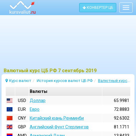
КОНВЕРТЕР ЦБ
Togg
navig
Bалютный курс ЦБ РФ 7 сентябрь 2019
Курс валют
История курсов валют ЦБ РФ
Валютный курс 7 Сентябрь 2019
Валюты
USD
Доллар
65.9981
EUR
Евро
72.8883
CNY
Китайский юань Ренминби
92.6302
GBP
Английский Фунт Стерлингов
81.1711
AMD
Армянский Драм
13.8433