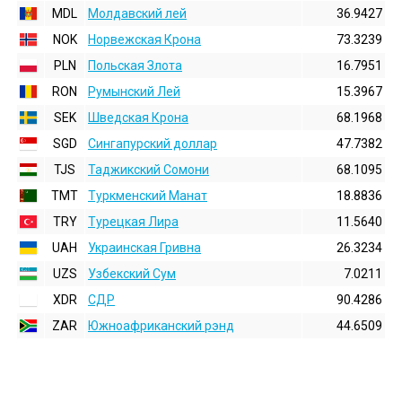
MDL
Молдавский лей
36.9427
NOK
Норвежская Крона
73.3239
PLN
Польская Злота
16.7951
RON
Румынский Лей
15.3967
SEK
Шведская Крона
68.1968
SGD
Сингапурский доллар
47.7382
TJS
Таджикский Сомони
68.1095
TMT
Туркменский Манат
18.8836
TRY
Турецкая Лира
11.5640
UAH
Украинская Гривна
26.3234
UZS
Узбекский Сум
7.0211
XDR
СДР
90.4286
ZAR
Южноафриканский рэнд
44.6509