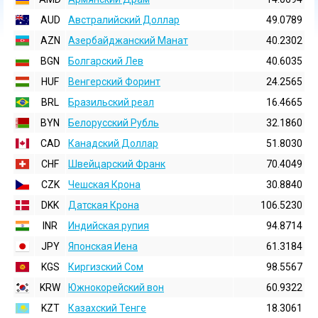
AUD
Австралийский Доллар
49.0789
AZN
Азербайджанский Манат
40.2302
BGN
Болгарский Лев
40.6035
HUF
Венгерский Форинт
24.2565
BRL
Бразильский реал
16.4665
BYN
Белорусский Рубль
32.1860
CAD
Канадский Доллар
51.8030
CHF
Швейцарский Франк
70.4049
CZK
Чешская Крона
30.8840
DKK
Датская Крона
106.5230
INR
Индийская pупия
94.8714
JPY
Японская Иена
61.3184
KGS
Киргизский Сом
98.5567
KRW
Южнокорейский вон
60.9322
KZT
Казахский Тенге
18.3061