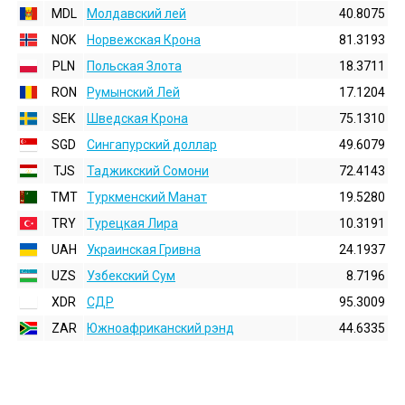
MDL
Молдавский лей
40.8075
NOK
Норвежская Крона
81.3193
PLN
Польская Злота
18.3711
RON
Румынский Лей
17.1204
SEK
Шведская Крона
75.1310
SGD
Сингапурский доллар
49.6079
TJS
Таджикский Сомони
72.4143
TMT
Туркменский Манат
19.5280
TRY
Турецкая Лира
10.3191
UAH
Украинская Гривна
24.1937
UZS
Узбекский Сум
8.7196
XDR
СДР
95.3009
ZAR
Южноафриканский рэнд
44.6335