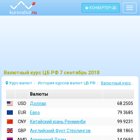
КОНВЕРТЕР ЦБ
Togg
navig
Bалютный курс ЦБ РФ 7 сентябрь 2018
Курс валют
История курсов валют ЦБ РФ
Валютный курс 7 Сентябрь 2018
Валюты
USD
Доллар
68.2505
EUR
Евро
79.3685
CNY
Китайский юань Ренминби
99.9231
GBP
Английский Фунт Стерлингов
88.1865
AMD
Армянский Драм
14.0694