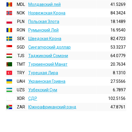
MDL
Молдавский лей
41.5269
NOK
Норвежская Крона
84.3424
PLN
Польская Злота
18.1489
RON
Румынский Лей
16.9540
SEK
Шведская Крона
82.4723
SGD
Сингапурский доллар
53.3237
TJS
Таджикский Сомони
64.0779
TMT
Туркменский Манат
20.7634
TRY
Турецкая Лира
8.1310
UAH
Украинская Гривна
27.5566
UZS
Узбекский Сум
6.7897
XDR
СДР
102.5156
ZAR
Южноафриканский рэнд
47.8761