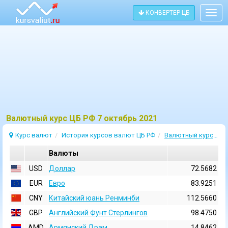
КОНВЕРТЕР ЦБ
Togg
navig
Bалютный курс ЦБ РФ 7 октябрь 2021
Курс валют
История курсов валют ЦБ РФ
Валютный курс 7 Октябрь 2021
Валюты
USD
Доллар
72.5682
EUR
Евро
83.9251
CNY
Китайский юань Ренминби
112.5660
GBP
Английский Фунт Стерлингов
98.4750
AMD
Армянский Драм
14.8462