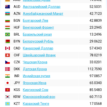
AUD
Австралийский Доллар
52.5031
AZN
Азербайджанский Манат
42.7123
BGN
Болгарский Лев
42.8839
HUF
Венгерский Форинт
23.2945
BRL
Бразильский реал
13.2496
BYN
Белорусский Рубль
29.0622
CAD
Канадский Доллар
57.4343
CHF
Швейцарский Франк
78.0219
CZK
Чешская Крона
33.0201
DKK
Датская Крона
112.7590
INR
Индийская pупия
97.0857
JPY
Японская Иена
65.0340
KGS
Киргизский Сом
85.5483
KRW
Южнокорейский вон
60.7113
KZT
Казахский Тенге
17.0568