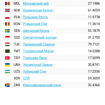
MDL
Молдавский лей
27.1986
NOK
Норвежская Крона
61.4059
PLN
Польская Злота
11.9778
RON
Румынский Лей
11.3614
SEK
Шведская Крона
55.1879
SGD
Сингапурский доллар
31.2750
TJS
Таджикский Сомони
79.7121
TMT
Туркменский Манат
14.0288
TRY
Турецкая Лира
17.5099
UAH
Украинская Гривна
30.8741
UZS
Узбекский Сум
17.2336
XDR
СДР
59.3009
ZAR
Южноафриканский рэнд
35.4366