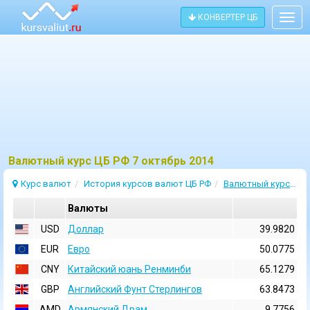
КОНВЕРТЕР ЦБ
Togg
navig
Bалютный курс ЦБ РФ 7 октябрь 2014
Курс валют
История курсов валют ЦБ РФ
Валютный курс 7 Октябрь 2014
Валюты
USD
Доллар
39.9820
EUR
Евро
50.0775
CNY
Китайский юань Ренминби
65.1279
GBP
Английский Фунт Стерлингов
63.8473
AMD
Армянский Драм
9.7756