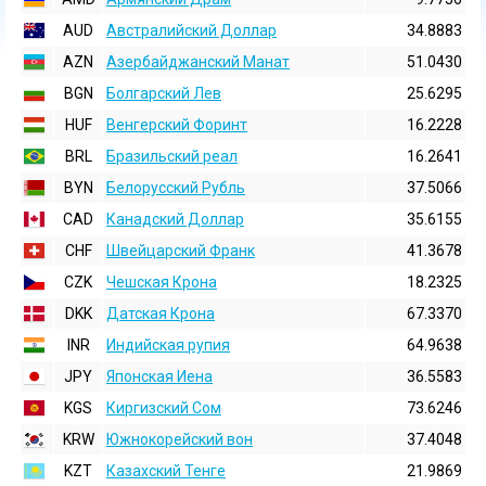
AUD
Австралийский Доллар
34.8883
AZN
Азербайджанский Манат
51.0430
BGN
Болгарский Лев
25.6295
HUF
Венгерский Форинт
16.2228
BRL
Бразильский реал
16.2641
BYN
Белорусский Рубль
37.5066
CAD
Канадский Доллар
35.6155
CHF
Швейцарский Франк
41.3678
CZK
Чешская Крона
18.2325
DKK
Датская Крона
67.3370
INR
Индийская pупия
64.9638
JPY
Японская Иена
36.5583
KGS
Киргизский Сом
73.6246
KRW
Южнокорейский вон
37.4048
KZT
Казахский Тенге
21.9869