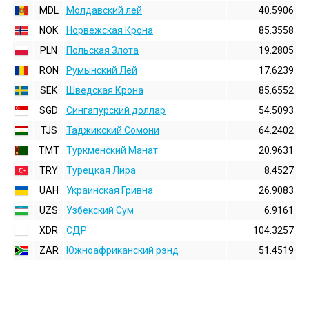
MDL
Молдавский лей
40.5906
NOK
Норвежская Крона
85.3558
PLN
Польская Злота
19.2805
RON
Румынский Лей
17.6239
SEK
Шведская Крона
85.6552
SGD
Сингапурский доллар
54.5093
TJS
Таджикский Сомони
64.2402
TMT
Туркменский Манат
20.9631
TRY
Турецкая Лира
8.4527
UAH
Украинская Гривна
26.9083
UZS
Узбекский Сум
6.9161
XDR
СДР
104.3257
ZAR
Южноафриканский рэнд
51.4519