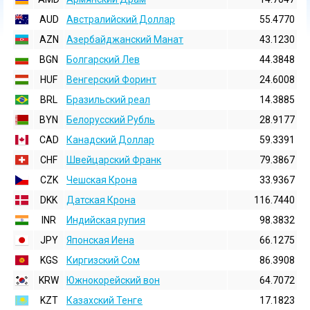
AUD
Австралийский Доллар
55.4770
AZN
Азербайджанский Манат
43.1230
BGN
Болгарский Лев
44.3848
HUF
Венгерский Форинт
24.6008
BRL
Бразильский реал
14.3885
BYN
Белорусский Рубль
28.9177
CAD
Канадский Доллар
59.3391
CHF
Швейцарский Франк
79.3867
CZK
Чешская Крона
33.9367
DKK
Датская Крона
116.7440
INR
Индийская pупия
98.3832
JPY
Японская Иена
66.1275
KGS
Киргизский Сом
86.3908
KRW
Южнокорейский вон
64.7072
KZT
Казахский Тенге
17.1823