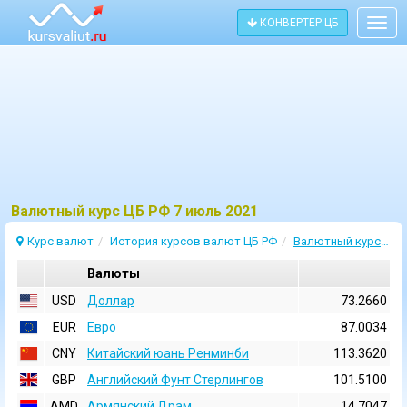
КОНВЕРТЕР ЦБ
Togg
navig
Bалютный курс ЦБ РФ 7 июль 2021
Курс валют
История курсов валют ЦБ РФ
Валютный курс 7 Июль 2021
Валюты
USD
Доллар
73.2660
EUR
Евро
87.0034
CNY
Китайский юань Ренминби
113.3620
GBP
Английский Фунт Стерлингов
101.5100
AMD
Армянский Драм
14.7047