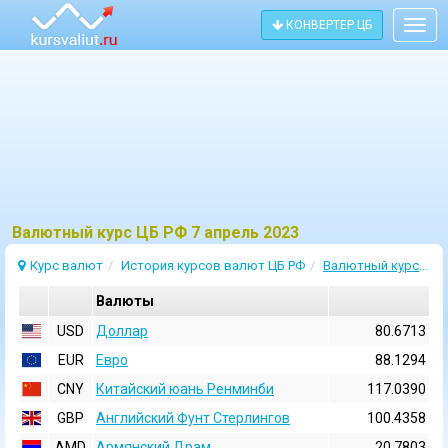
КОНВЕРТЕР ЦБ
Togg
navig
Bалютный курс ЦБ РФ 7 апрель 2023
Курс валют
История курсов валют ЦБ РФ
Валютный курс 7 Апрель 2023
Валюты
USD
Доллар
80.6713
EUR
Евро
88.1294
CNY
Китайский юань Ренминби
117.0390
GBP
Английский Фунт Стерлингов
100.4358
AMD
Армянский Драм
20.7803