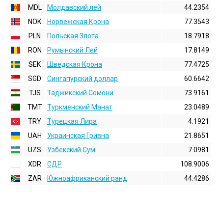
MDL
Молдавский лей
44.2354
NOK
Норвежская Крона
77.3543
PLN
Польская Злота
18.7918
RON
Румынский Лей
17.8149
SEK
Шведская Крона
77.4725
SGD
Сингапурский доллар
60.6642
TJS
Таджикский Сомони
73.9161
TMT
Туркменский Манат
23.0489
TRY
Турецкая Лира
4.1921
UAH
Украинская Гривна
21.8651
UZS
Узбекский Сум
7.0981
XDR
СДР
108.9006
ZAR
Южноафриканский рэнд
44.4286