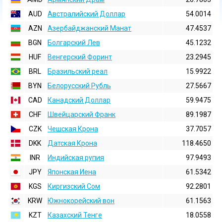
AUD
Австралийский Доллар
54.0014
AZN
Азербайджанский Манат
47.4537
BGN
Болгарский Лев
45.1232
HUF
Венгерский Форинт
23.2945
BRL
Бразильский реал
15.9922
BYN
Белорусский Рубль
27.5667
CAD
Канадский Доллар
59.9475
CHF
Швейцарский Франк
89.1987
CZK
Чешская Крона
37.7057
DKK
Датская Крона
118.4650
INR
Индийская pупия
97.9493
JPY
Японская Иена
61.5342
KGS
Киргизский Сом
92.2801
KRW
Южнокорейский вон
61.1563
KZT
Казахский Тенге
18.0558