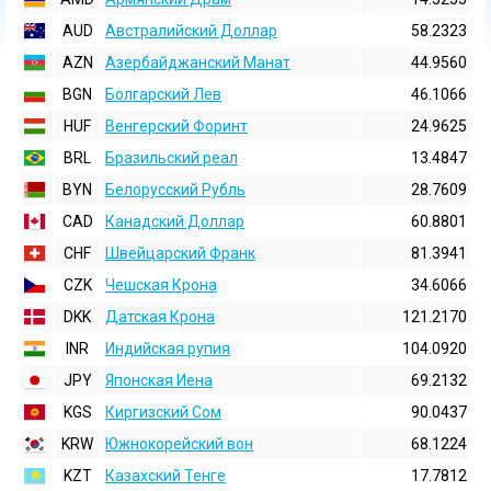
AUD
Австралийский Доллар
58.2323
AZN
Азербайджанский Манат
44.9560
BGN
Болгарский Лев
46.1066
HUF
Венгерский Форинт
24.9625
BRL
Бразильский реал
13.4847
BYN
Белорусский Рубль
28.7609
CAD
Канадский Доллар
60.8801
CHF
Швейцарский Франк
81.3941
CZK
Чешская Крона
34.6066
DKK
Датская Крона
121.2170
INR
Индийская pупия
104.0920
JPY
Японская Иена
69.2132
KGS
Киргизский Сом
90.0437
KRW
Южнокорейский вон
68.1224
KZT
Казахский Тенге
17.7812