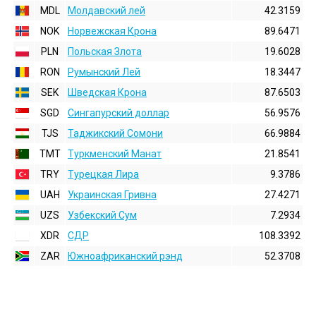
MDL
Молдавский лей
42.3159
NOK
Норвежская Крона
89.6471
PLN
Польская Злота
19.6028
RON
Румынский Лей
18.3447
SEK
Шведская Крона
87.6503
SGD
Сингапурский доллар
56.9576
TJS
Таджикский Сомони
66.9884
TMT
Туркменский Манат
21.8541
TRY
Турецкая Лира
9.3786
UAH
Украинская Гривна
27.4271
UZS
Узбекский Сум
7.2934
XDR
СДР
108.3392
ZAR
Южноафриканский рэнд
52.3708