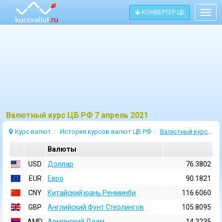
КОНВЕРТЕР ЦБ
Togg
navig
Bалютный курс ЦБ РФ 7 апрель 2021
Курс валют
История курсов валют ЦБ РФ
Валютный курс 7 Апрель 2021
Валюты
USD
Доллар
76.3802
EUR
Евро
90.1821
CNY
Китайский юань Ренминби
116.6060
GBP
Английский Фунт Стерлингов
105.8095
AMD
Армянский Драм
14.3235