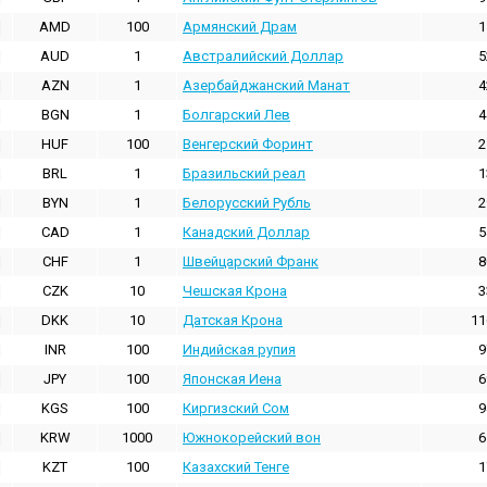
AMD
100
Армянский Драм
1
AUD
1
Австралийский Доллар
5
AZN
1
Азербайджанский Манат
4
BGN
1
Болгарский Лев
4
HUF
100
Венгерский Форинт
2
BRL
1
Бразильский реал
1
BYN
1
Белорусский Рубль
2
CAD
1
Канадский Доллар
5
CHF
1
Швейцарский Франк
8
CZK
10
Чешская Крона
3
DKK
10
Датская Крона
11
INR
100
Индийская pупия
9
JPY
100
Японская Иена
6
KGS
100
Киргизский Сом
9
KRW
1000
Южнокорейский вон
6
KZT
100
Казахский Тенге
1