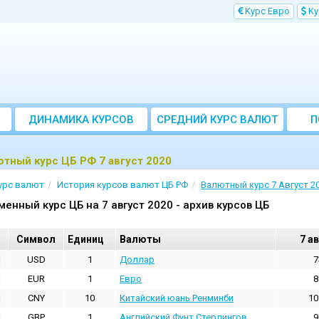
Kурс Евро
Kу
ДИНАМИКА КУРСОВ
CРЕДНИЙ КУРС ВАЛЮТ
П
ЗА МЕСЯЦ
тный курс ЦБ РФ 7 август 2020
урс валют
История курсов валют ЦБ РФ
Валютный курс 7 Август 2
менный курс ЦБ на 7 август 2020 - архив курсов ЦБ
Cимвол
Единиц
Валюты
7 а
USD
1
Доллар
7
EUR
1
Евро
8
CNY
10
Китайский юань Ренминби
10
GBP
1
Английский Фунт Стерлингов
9