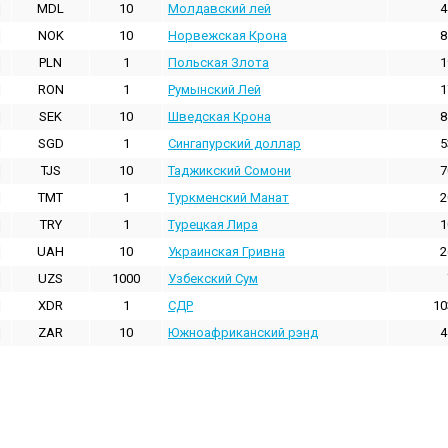
MDL
10
Молдавский лей
4
NOK
10
Норвежская Крона
8
PLN
1
Польская Злота
1
RON
1
Румынский Лей
1
SEK
10
Шведская Крона
8
SGD
1
Сингапурский доллар
5
TJS
10
Таджикский Сомони
7
TMT
1
Туркменский Манат
2
TRY
1
Турецкая Лира
1
UAH
10
Украинская Гривна
2
UZS
1000
Узбекский Сум
XDR
1
СДР
10
ZAR
10
Южноафриканский рэнд
4