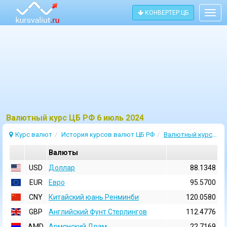
КОНВЕРТЕР ЦБ
Togg
navig
Bалютный курс ЦБ РФ 6 июль 2024
Курс валют
История курсов валют ЦБ РФ
Валютный курс 6 Июль 2024
Валюты
USD
Доллар
88.1348
EUR
Евро
95.5700
CNY
Китайский юань Ренминби
120.0580
GBP
Английский Фунт Стерлингов
112.4776
AMD
Армянский Драм
22.7169