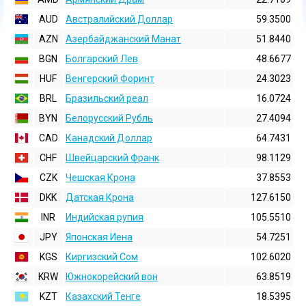
AUD
Австралийский Доллар
59.3500
AZN
Азербайджанский Манат
51.8440
BGN
Болгарский Лев
48.6677
HUF
Венгерский Форинт
24.3023
BRL
Бразильский реал
16.0724
BYN
Белорусский Рубль
27.4094
CAD
Канадский Доллар
64.7431
CHF
Швейцарский Франк
98.1129
CZK
Чешская Крона
37.8553
DKK
Датская Крона
127.6150
INR
Индийская pупия
105.5510
JPY
Японская Иена
54.7251
KGS
Киргизский Сом
102.6020
KRW
Южнокорейский вон
63.8519
KZT
Казахский Тенге
18.5395