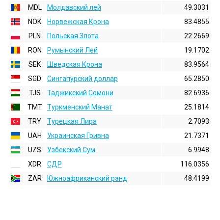
MDL
Молдавский лей
49.3031
NOK
Норвежская Крона
83.4855
PLN
Польская Злота
22.2669
RON
Румынский Лей
19.1702
SEK
Шведская Крона
83.9564
SGD
Сингапурский доллар
65.2850
TJS
Таджикский Сомони
82.6936
TMT
Туркменский Манат
25.1814
TRY
Турецкая Лира
2.7093
UAH
Украинская Гривна
21.7371
UZS
Узбекский Сум
6.9948
XDR
СДР
116.0356
ZAR
Южноафриканский рэнд
48.4199