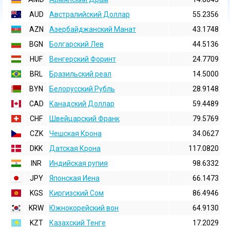
AUD
Австралийский Доллар
55.2356
AZN
Азербайджанский Манат
43.1748
BGN
Болгарский Лев
44.5136
HUF
Венгерский Форинт
24.7709
BRL
Бразильский реал
14.5000
BYN
Белорусский Рубль
28.9148
CAD
Канадский Доллар
59.4489
CHF
Швейцарский Франк
79.5769
CZK
Чешская Крона
34.0627
DKK
Датская Крона
117.0820
INR
Индийская pупия
98.6332
JPY
Японская Иена
66.1473
KGS
Киргизский Сом
86.4946
KRW
Южнокорейский вон
64.9130
KZT
Казахский Тенге
17.2029