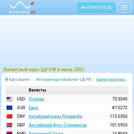
КОНВЕРТЕР ЦБ
Togg
navig
Bалютный курс ЦБ РФ 6 июль 2021
Курс валют
История курсов валют ЦБ РФ
Валютный курс 6 Июль 2021
Валюты
USD
Доллар
73.3540
EUR
Евро
87.0272
CNY
Китайский юань Ренминби
113.5350
GBP
Английский Фунт Стерлингов
101.5953
AMD
Армянский Драм
14.8043