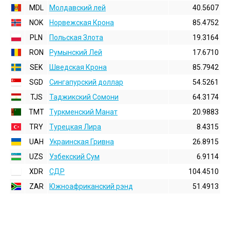
MDL
Молдавский лей
40.5607
NOK
Норвежская Крона
85.4752
PLN
Польская Злота
19.3164
RON
Румынский Лей
17.6710
SEK
Шведская Крона
85.7942
SGD
Сингапурский доллар
54.5261
TJS
Таджикский Сомони
64.3174
TMT
Туркменский Манат
20.9883
TRY
Турецкая Лира
8.4315
UAH
Украинская Гривна
26.8915
UZS
Узбекский Сум
6.9114
XDR
СДР
104.4510
ZAR
Южноафриканский рэнд
51.4913