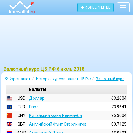
КОНВЕРТЕР ЦБ
Togg
navig
Bалютный курс ЦБ РФ 6 июль 2018
Курс валют
История курсов валют ЦБ РФ
Валютный курс 6 Июль 2018
Валюты
USD
Доллар
63.2604
EUR
Евро
73.9641
CNY
Китайский юань Ренминби
95.3004
GBP
Английский Фунт Стерлингов
83.7125
AMD
Армянский Драм
13.0501