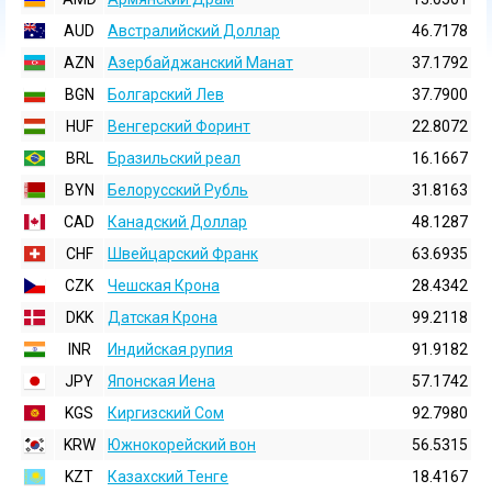
AUD
Австралийский Доллар
46.7178
AZN
Азербайджанский Манат
37.1792
BGN
Болгарский Лев
37.7900
HUF
Венгерский Форинт
22.8072
BRL
Бразильский реал
16.1667
BYN
Белорусский Рубль
31.8163
CAD
Канадский Доллар
48.1287
CHF
Швейцарский Франк
63.6935
CZK
Чешская Крона
28.4342
DKK
Датская Крона
99.2118
INR
Индийская pупия
91.9182
JPY
Японская Иена
57.1742
KGS
Киргизский Сом
92.7980
KRW
Южнокорейский вон
56.5315
KZT
Казахский Тенге
18.4167