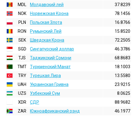
MDL
Молдавский лей
37.8239
NOK
Норвежская Крона
78.1456
PLN
Польская Злота
16.8766
RON
Румынский Лей
15.8520
SEK
Шведская Крона
72.2505
SGD
Сингапурский доллар
46.3786
TJS
Таджикский Сомони
68.8683
TMT
Туркменский Манат
18.1003
TRY
Турецкая Лира
13.5580
UAH
Украинская Гривна
23.9215
UZS
Узбекский Сум
8.0625
XDR
СДР
88.9682
ZAR
Южноафриканский рэнд
46.1977