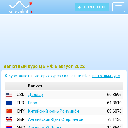
КОНВЕРТЕР ЦБ
Togg
navig
Bалютный курс ЦБ РФ 6 август 2022
Курс валют
История курсов валют ЦБ РФ
Валютный курс 6 Август 2022
Валюты
USD
Доллар
60.3696
EUR
Евро
61.3610
CNY
Китайский юань Ренминби
89.6876
GBP
Английский Фунт Стерлингов
73.1136
AMD
Армянский Драм
14.8642