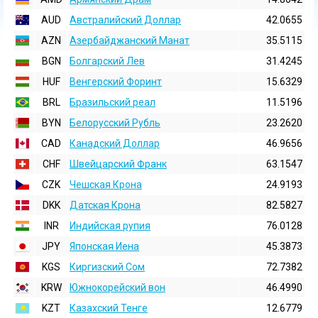
AUD
Австралийский Доллар
42.0655
AZN
Азербайджанский Манат
35.5115
BGN
Болгарский Лев
31.4245
HUF
Венгерский Форинт
15.6329
BRL
Бразильский реал
11.5196
BYN
Белорусский Рубль
23.2620
CAD
Канадский Доллар
46.9656
CHF
Швейцарский Франк
63.1547
CZK
Чешская Крона
24.9193
DKK
Датская Крона
82.5827
INR
Индийская pупия
76.0128
JPY
Японская Иена
45.3873
KGS
Киргизский Сом
72.7382
KRW
Южнокорейский вон
46.4990
KZT
Казахский Тенге
12.6779