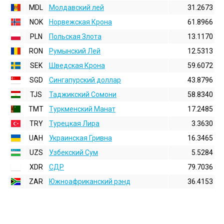
MDL
Молдавский лей
31.2673
NOK
Норвежская Крона
61.8966
PLN
Польская Злота
13.1170
RON
Румынский Лей
12.5313
SEK
Шведская Крона
59.6072
SGD
Сингапурский доллар
43.8796
TJS
Таджикский Сомони
58.8340
TMT
Туркменский Манат
17.2485
TRY
Турецкая Лира
3.3630
UAH
Украинская Гривна
16.3465
UZS
Узбекский Сум
5.5284
XDR
СДР
79.7036
ZAR
Южноафриканский рэнд
36.4153