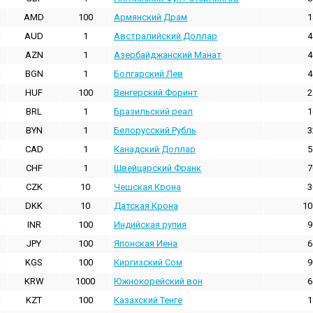
AMD
100
Армянский Драм
1
AUD
1
Австралийский Доллар
4
AZN
1
Азербайджанский Манат
4
BGN
1
Болгарский Лев
4
HUF
100
Венгерский Форинт
2
BRL
1
Бразильский реал
1
BYN
1
Белорусский Рубль
3
CAD
1
Канадский Доллар
5
CHF
1
Швейцарский Франк
7
CZK
10
Чешская Крона
3
DKK
10
Датская Крона
10
INR
100
Индийская pупия
9
JPY
100
Японская Иена
6
KGS
100
Киргизский Сом
9
KRW
1000
Южнокорейский вон
6
KZT
100
Казахский Тенге
1