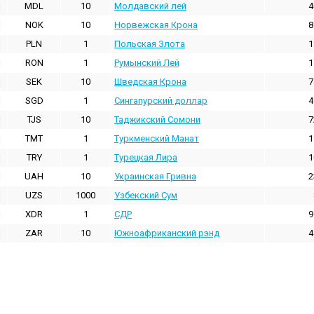
MDL
10
Молдавский лей
4
NOK
10
Норвежская Крона
8
PLN
1
Польская Злота
1
RON
1
Румынский Лей
1
SEK
10
Шведская Крона
7
SGD
1
Сингапурский доллар
4
TJS
10
Таджикский Сомони
7
TMT
1
Туркменский Манат
1
TRY
1
Турецкая Лира
1
UAH
10
Украинская Гривна
2
UZS
1000
Узбекский Сум
XDR
1
СДР
9
ZAR
10
Южноафриканский рэнд
4