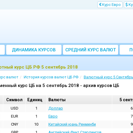
Kурс Евро
Kу
ДИНАМИКА КУРСОВ
CРЕДНИЙ КУРС ВАЛЮТ
П
ЗА МЕСЯЦ
тный курс ЦБ РФ 5 сентябрь 2018
урс валют
История курсов валют ЦБ РФ
Валютный курс 5 Сентябрь
менный курс ЦБ на 5 сентябрь 2018 - архив курсов ЦБ
Cимвол
Единиц
Валюты
5 сент
USD
1
Доллар
6
EUR
1
Евро
7
CNY
10
Китайский юань Ренминби
9
GBP
1
Английский Фунт Стерлингов
8