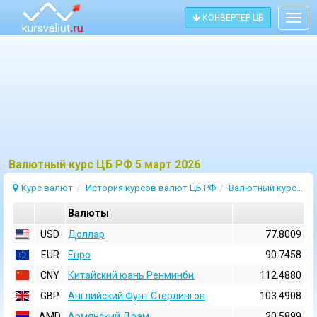
КОНВЕРТЕР ЦБ
Togg
navig
Bалютный курс ЦБ РФ 5 март 2026
Курс валют
История курсов валют ЦБ РФ
Валютный курс 5 Март 2026
Валюты
USD
Доллар
77.8009
EUR
Евро
90.7458
CNY
Китайский юань Ренминби
112.4880
GBP
Английский Фунт Стерлингов
103.4908
AMD
Армянский Драм
20.5899