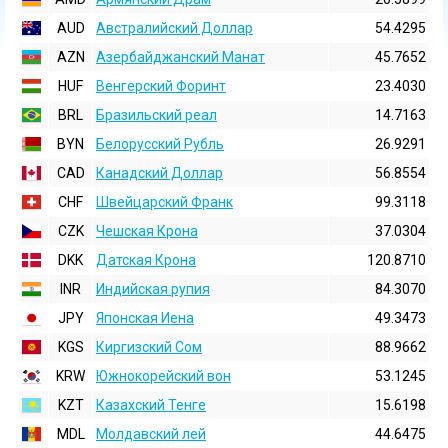
AUD
Австралийский Доллар
54.4295
AZN
Азербайджанский Манат
45.7652
HUF
Венгерский Форинт
23.4030
BRL
Бразильский реал
14.7163
BYN
Белорусский Рубль
26.9291
CAD
Канадский Доллар
56.8554
CHF
Швейцарский Франк
99.3118
CZK
Чешская Крона
37.0304
DKK
Датская Крона
120.8710
INR
Индийская pупия
84.3070
JPY
Японская Иена
49.3473
KGS
Киргизский Сом
88.9662
KRW
Южнокорейский вон
53.1245
KZT
Казахский Тенге
15.6198
MDL
Молдавский лей
44.6475