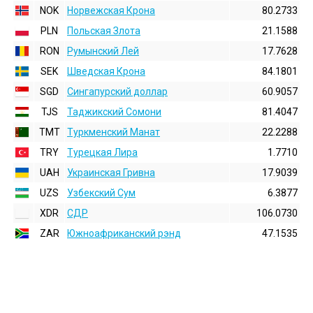
NOK
Норвежская Крона
80.2733
PLN
Польская Злота
21.1588
RON
Румынский Лей
17.7628
SEK
Шведская Крона
84.1801
SGD
Сингапурский доллар
60.9057
TJS
Таджикский Сомони
81.4047
TMT
Туркменский Манат
22.2288
TRY
Турецкая Лира
1.7710
UAH
Украинская Гривна
17.9039
UZS
Узбекский Сум
6.3877
XDR
СДР
106.0730
ZAR
Южноафриканский рэнд
47.1535