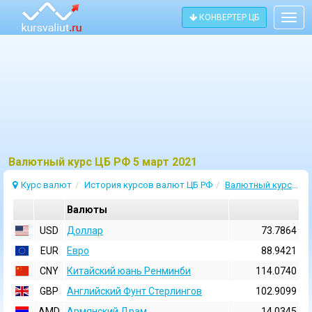
КОНВЕРТЕР ЦБ
Togg
navig
Bалютный курс ЦБ РФ 5 март 2021
Курс валют
История курсов валют ЦБ РФ
Валютный курс 5 Март 2021
Валюты
USD
Доллар
73.7864
EUR
Евро
88.9421
CNY
Китайский юань Ренминби
114.0740
GBP
Английский Фунт Стерлингов
102.9099
AMD
Армянский Драм
14.0345