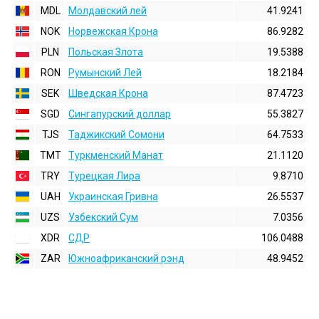
MDL
Молдавский лей
41.9241
NOK
Норвежская Крона
86.9282
PLN
Польская Злота
19.5388
RON
Румынский Лей
18.2184
SEK
Шведская Крона
87.4723
SGD
Сингапурский доллар
55.3827
TJS
Таджикский Сомони
64.7533
TMT
Туркменский Манат
21.1120
TRY
Турецкая Лира
9.8710
UAH
Украинская Гривна
26.5537
UZS
Узбекский Сум
7.0356
XDR
СДР
106.0488
ZAR
Южноафриканский рэнд
48.9452