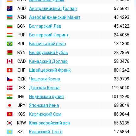
AUD
Австралийский Доллар
57.5681
AZN
Азербайджанский Манат
43.4293
BGN
Болгарский Лев
45.4322
HUF
Венгерский Форинт
24.4055
BRL
Бразильский реал
13.1300
BYN
Белорусский Рубль
28.2869
CAD
Канадский Доллар
58.3476
CHF
Швейцарский Франк
80.1242
CZK
Чешская Крона
33.9709
DKK
Датская Крона
119.5040
INR
Индийская pупия
101.4290
JPY
Японская Иена
68.8049
KGS
Киргизский Сом
86.9844
KRW
Южнокорейский вон
65.6235
KZT
Казахский Тенге
17.5854