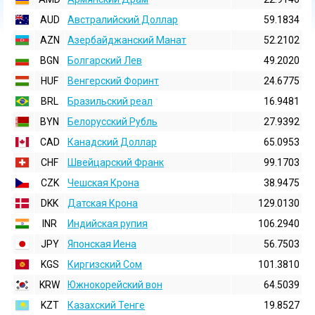
AUD
Австралийский Доллар
59.1834
AZN
Азербайджанский Манат
52.2102
BGN
Болгарский Лев
49.2020
HUF
Венгерский Форинт
24.6775
BRL
Бразильский реал
16.9481
BYN
Белорусский Рубль
27.9392
CAD
Канадский Доллар
65.0953
CHF
Швейцарский Франк
99.1703
CZK
Чешская Крона
38.9475
DKK
Датская Крона
129.0130
INR
Индийская pупия
106.2940
JPY
Японская Иена
56.7503
KGS
Киргизский Сом
101.3810
KRW
Южнокорейский вон
64.5039
KZT
Казахский Тенге
19.8527