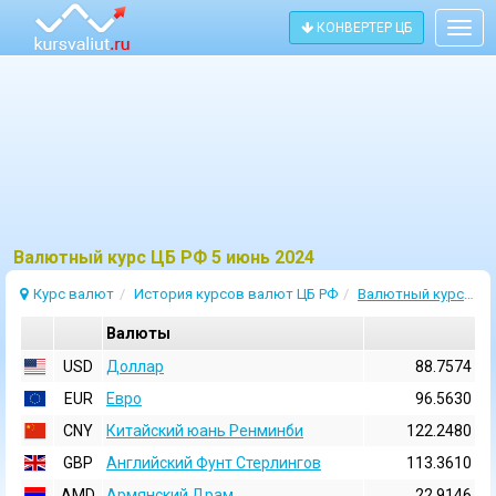
КОНВЕРТЕР ЦБ
Togg
navig
Bалютный курс ЦБ РФ 5 июнь 2024
Курс валют
История курсов валют ЦБ РФ
Валютный курс 5 Июнь 2024
Валюты
USD
Доллар
88.7574
EUR
Евро
96.5630
CNY
Китайский юань Ренминби
122.2480
GBP
Английский Фунт Стерлингов
113.3610
AMD
Армянский Драм
22.9146