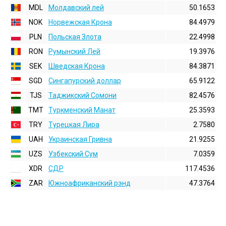
MDL
Молдавский лей
50.1653
NOK
Норвежская Крона
84.4979
PLN
Польская Злота
22.4998
RON
Румынский Лей
19.3976
SEK
Шведская Крона
84.3871
SGD
Сингапурский доллар
65.9122
TJS
Таджикский Сомони
82.4576
TMT
Туркменский Манат
25.3593
TRY
Турецкая Лира
2.7580
UAH
Украинская Гривна
21.9255
UZS
Узбекский Сум
7.0359
XDR
СДР
117.4536
ZAR
Южноафриканский рэнд
47.3764