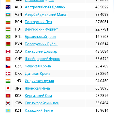
AUD
Австралийский Доллар
45.5022
AZN
Азербайджанский Манат
38.4093
BGN
Болгарский Лев
37.5051
HUF
Венгерский Форинт
22.7781
BRL
Бразильский реал
16.7708
BYN
Белорусский Рубль
31.0514
CAD
Канадский Доллар
48.5084
CHF
Швейцарский Франк
65.6472
CZK
Чешская Крона
28.4709
DKK
Датская Крона
98.2264
INR
Индийская pупия
94.0450
JPY
Японская Иена
60.3095
KGS
Киргизский Сом
93.2876
KRW
Южнокорейский вон
55.0484
KZT
Казахский Тенге
16.9614