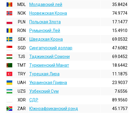
MDL
Молдавский лей
35.8424
NOK
Норвежская Крона
74.9774
PLN
Польская Злота
17.1477
RON
Румынский Лей
15.4910
SEK
Шведская Крона
69.0532
SGD
Сингапурский доллар
47.6082
TJS
Таджикский Сомони
69.0452
TMT
Туркменский Манат
18.6442
TRY
Турецкая Лира
11.1875
UAH
Украинская Гривна
23.9037
UZS
Узбекский Сум
7.6556
XDR
СДР
89.9560
ZAR
Южноафриканский рэнд
45.1757