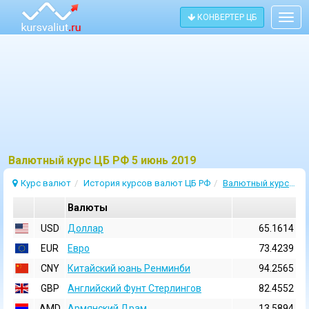
КОНВЕРТЕР ЦБ
Togg
navig
Bалютный курс ЦБ РФ 5 июнь 2019
Курс валют
История курсов валют ЦБ РФ
Валютный курс 5 Июнь 2019
Валюты
USD
Доллар
65.1614
EUR
Евро
73.4239
CNY
Китайский юань Ренминби
94.2565
GBP
Английский Фунт Стерлингов
82.4552
AMD
Армянский Драм
13.5894