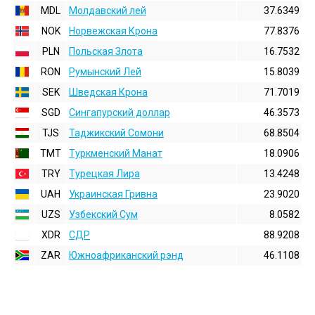
MDL
Молдавский лей
37.6349
NOK
Норвежская Крона
77.8376
PLN
Польская Злота
16.7532
RON
Румынский Лей
15.8039
SEK
Шведская Крона
71.7019
SGD
Сингапурский доллар
46.3573
TJS
Таджикский Сомони
68.8504
TMT
Туркменский Манат
18.0906
TRY
Турецкая Лира
13.4248
UAH
Украинская Гривна
23.9020
UZS
Узбекский Сум
8.0582
XDR
СДР
88.9208
ZAR
Южноафриканский рэнд
46.1108