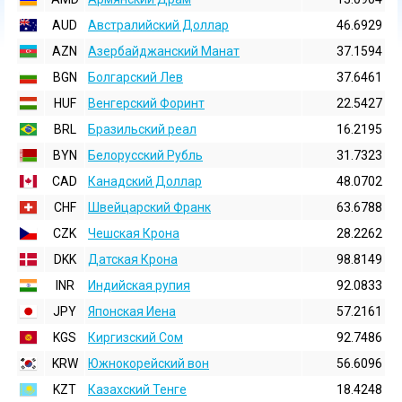
AUD
Австралийский Доллар
46.6929
AZN
Азербайджанский Манат
37.1594
BGN
Болгарский Лев
37.6461
HUF
Венгерский Форинт
22.5427
BRL
Бразильский реал
16.2195
BYN
Белорусский Рубль
31.7323
CAD
Канадский Доллар
48.0702
CHF
Швейцарский Франк
63.6788
CZK
Чешская Крона
28.2262
DKK
Датская Крона
98.8149
INR
Индийская pупия
92.0833
JPY
Японская Иена
57.2161
KGS
Киргизский Сом
92.7486
KRW
Южнокорейский вон
56.6096
KZT
Казахский Тенге
18.4248