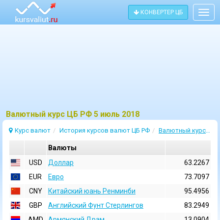
КОНВЕРТЕР ЦБ
Togg
navig
Bалютный курс ЦБ РФ 5 июль 2018
Курс валют
История курсов валют ЦБ РФ
Валютный курс 5 Июль 2018
Валюты
USD
Доллар
63.2267
EUR
Евро
73.7097
CNY
Китайский юань Ренминби
95.4956
GBP
Английский Фунт Стерлингов
83.2949
AMD
Армянский Драм
13.0904