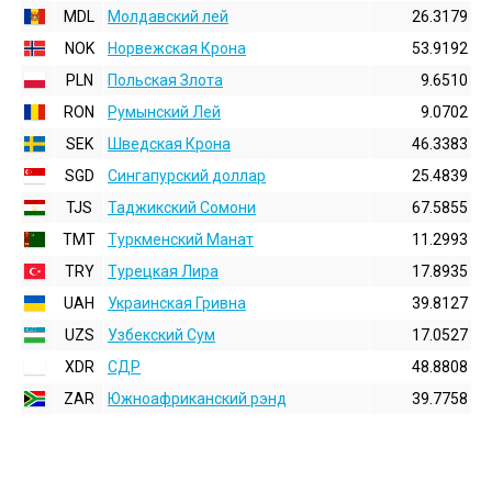
MDL
Молдавский лей
26.3179
NOK
Норвежская Крона
53.9192
PLN
Польская Злота
9.6510
RON
Румынский Лей
9.0702
SEK
Шведская Крона
46.3383
SGD
Сингапурский доллар
25.4839
TJS
Таджикский Сомони
67.5855
TMT
Туркменский Манат
11.2993
TRY
Турецкая Лира
17.8935
UAH
Украинская Гривна
39.8127
UZS
Узбекский Сум
17.0527
XDR
СДР
48.8808
ZAR
Южноафриканский рэнд
39.7758