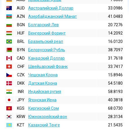
AUD
Австралийский Доллар
33.0986
AZN
Азербайджанский Манат
41.0483
BGN
Болгарский Лев
20.7276
HUF
Венгерский Форинт
14.2092
BRL
Бразильский реал
16.0120
BYN
Белорусский Рубль
38.7097
CAD
Канадский Доллар
31.7618
CHF
Швейцарский Франк
33.7417
CZK
Чешская Крона
15.8946
DKK
Датская Крона
54.5180
INR
Индийская pупия
58.8193
JPY
Японская Иена
40.3818
KGS
Киргизский Сом
68.0730
KRW
Южнокорейский вон
28.3134
KZT
Казахский Тенге
21.5435