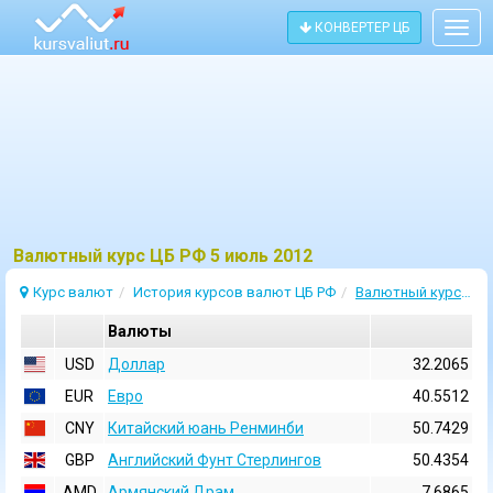
КОНВЕРТЕР ЦБ
Togg
navig
Bалютный курс ЦБ РФ 5 июль 2012
Курс валют
История курсов валют ЦБ РФ
Валютный курс 5 Июль 2012
Валюты
USD
Доллар
32.2065
EUR
Евро
40.5512
CNY
Китайский юань Ренминби
50.7429
GBP
Английский Фунт Стерлингов
50.4354
AMD
Армянский Драм
7.6865