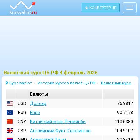
КОНВЕРТЕР ЦБ
Togg
navig
Bалютный курс ЦБ РФ 4 февраль 2026
Курс валют
История курсов валют ЦБ РФ
Валютный курс 4 Февраль 2026
Валюты
USD
Доллар
76.9817
EUR
Евро
90.7178
CNY
Китайский юань Ренминби
110.6380
GBP
Английский Фунт Стерлингов
104.9107
AMD
Армянский Драм
20.3419