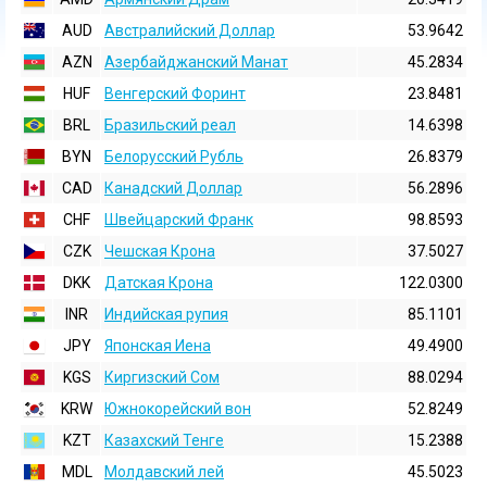
AUD
Австралийский Доллар
53.9642
AZN
Азербайджанский Манат
45.2834
HUF
Венгерский Форинт
23.8481
BRL
Бразильский реал
14.6398
BYN
Белорусский Рубль
26.8379
CAD
Канадский Доллар
56.2896
CHF
Швейцарский Франк
98.8593
CZK
Чешская Крона
37.5027
DKK
Датская Крона
122.0300
INR
Индийская pупия
85.1101
JPY
Японская Иена
49.4900
KGS
Киргизский Сом
88.0294
KRW
Южнокорейский вон
52.8249
KZT
Казахский Тенге
15.2388
MDL
Молдавский лей
45.5023