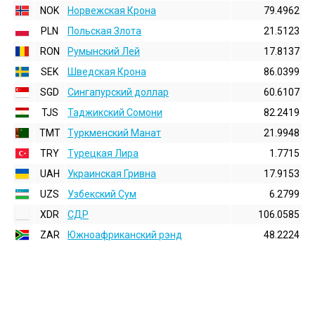
NOK
Норвежская Крона
79.4962
PLN
Польская Злота
21.5123
RON
Румынский Лей
17.8137
SEK
Шведская Крона
86.0399
SGD
Сингапурский доллар
60.6107
TJS
Таджикский Сомони
82.2419
TMT
Туркменский Манат
21.9948
TRY
Турецкая Лира
1.7715
UAH
Украинская Гривна
17.9153
UZS
Узбекский Сум
6.2799
XDR
СДР
106.0585
ZAR
Южноафриканский рэнд
48.2224