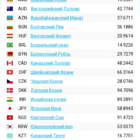
AUD
Австралийский Доллар
42.7744
AZN
Азербайджанский Манат
37.6711
BGN
Болгарский Лев
36.1886
HUF
Венгерский Форинт
20.9614
BRL
Бразильский реал
14.9226
BYN
Белорусский Рубль
29.7279
CAD
Канадский Доллар
48.2442
CHF
Швейцарский Франк
66.3164
CZK
Чешская Крона
28.0746
DKK
Датская Крона
94.7096
INR
Индийская pупия
89.2891
JPY
Японская Иена
58.8943
KGS
Киргизский Сом
91.4723
KRW
Южнокорейский вон
53.5073
KZT
Казахский Тенге
16.7751