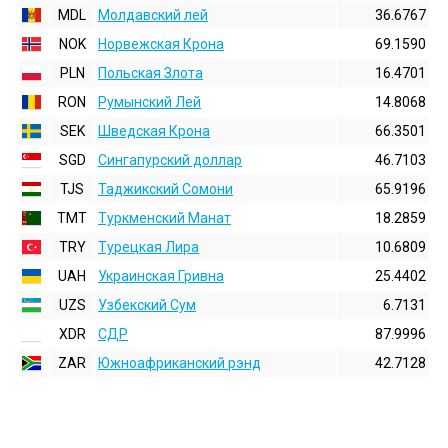
MDL
Молдавский лей
36.6767
NOK
Норвежская Крона
69.1590
PLN
Польская Злота
16.4701
RON
Румынский Лей
14.8068
SEK
Шведская Крона
66.3501
SGD
Сингапурский доллар
46.7103
TJS
Таджикский Сомони
65.9196
TMT
Туркменский Манат
18.2859
TRY
Турецкая Лира
10.6809
UAH
Украинская Гривна
25.4402
UZS
Узбекский Сум
6.7131
XDR
СДР
87.9996
ZAR
Южноафриканский рэнд
42.7128