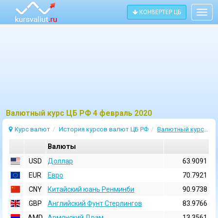
КОНВЕРТЕР ЦБ
Togg
navig
Bалютный курс ЦБ РФ 4 февраль 2020
Курс валют
История курсов валют ЦБ РФ
Валютный курс 4 Февраль 2020
Валюты
USD
Доллар
63.9091
EUR
Евро
70.7921
CNY
Китайский юань Ренминби
90.9738
GBP
Английский Фунт Стерлингов
83.9766
AMD
Армянский Драм
13.3561