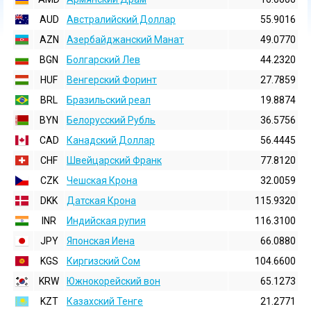
AUD
Австралийский Доллар
55.9016
AZN
Азербайджанский Манат
49.0770
BGN
Болгарский Лев
44.2320
HUF
Венгерский Форинт
27.7859
BRL
Бразильский реал
19.8874
BYN
Белорусский Рубль
36.5756
CAD
Канадский Доллар
56.4445
CHF
Швейцарский Франк
77.8120
CZK
Чешская Крона
32.0059
DKK
Датская Крона
115.9320
INR
Индийская pупия
116.3100
JPY
Японская Иена
66.0880
KGS
Киргизский Сом
104.6600
KRW
Южнокорейский вон
65.1273
KZT
Казахский Тенге
21.2771