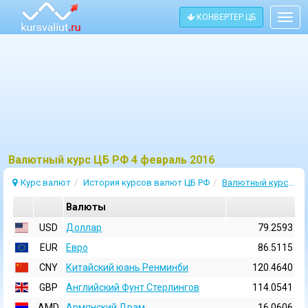
КОНВЕРТЕР ЦБ
Togg
navig
Bалютный курс ЦБ РФ 4 февраль 2016
Курс валют
История курсов валют ЦБ РФ
Валютный курс 4 Февраль 2016
Валюты
USD
Доллар
79.2593
EUR
Евро
86.5115
CNY
Китайский юань Ренминби
120.4640
GBP
Английский Фунт Стерлингов
114.0541
AMD
Армянский Драм
16.0606