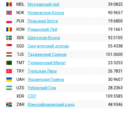
MDL
Молдавский лей
39.0825
NOK
Норвежская Крона
90.9657
PLN
Польская Злота
19.6800
RON
Румынский Лей
19.1661
SEK
Шведская Крона
92.5105
SGD
Сингапурский доллар
55.4338
TJS
Таджикский Сомони
101.0600
TMT
Туркменский Манат
23.3253
TRY
Турецкая Лира
26.7831
UAH
Украинская Гривна
30.9607
UZS
Узбекский Сум
28.2363
XDR
СДР
109.5585
ZAR
Южноафриканский рэнд
48.9346