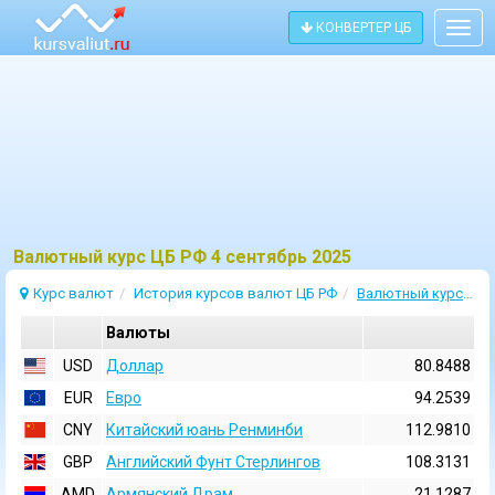
КОНВЕРТЕР ЦБ
Togg
navig
Bалютный курс ЦБ РФ 4 сентябрь 2025
Курс валют
История курсов валют ЦБ РФ
Валютный курс 4 Сентябрь 2025
Валюты
USD
Доллар
80.8488
EUR
Евро
94.2539
CNY
Китайский юань Ренминби
112.9810
GBP
Английский Фунт Стерлингов
108.3131
AMD
Армянский Драм
21.1287