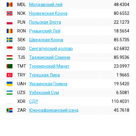
MDL
Молдавский лей
48.4304
NOK
Норвежская Крона
80.6552
PLN
Польская Злота
22.1273
RON
Румынский Лей
18.5654
SEK
Шведская Крона
85.5735
SGD
Сингапурский доллар
62.6832
TJS
Таджикский Сомони
85.9536
TMT
Туркменский Манат
23.0997
TRY
Турецкая Лира
1.9665
UAH
Украинская Гривна
19.5420
UZS
Узбекский Сум
6.5081
XDR
СДР
110.4031
ZAR
Южноафриканский рэнд
45.7618