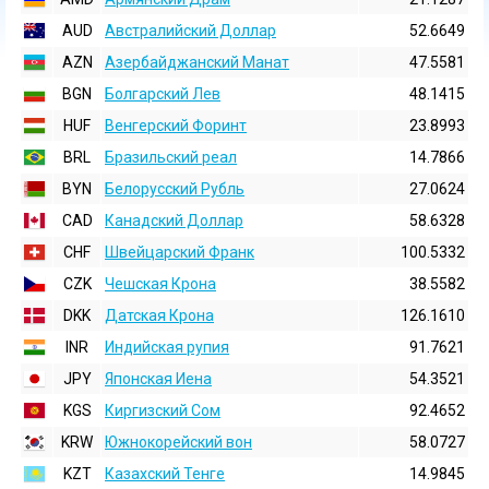
AUD
Австралийский Доллар
52.6649
AZN
Азербайджанский Манат
47.5581
BGN
Болгарский Лев
48.1415
HUF
Венгерский Форинт
23.8993
BRL
Бразильский реал
14.7866
BYN
Белорусский Рубль
27.0624
CAD
Канадский Доллар
58.6328
CHF
Швейцарский Франк
100.5332
CZK
Чешская Крона
38.5582
DKK
Датская Крона
126.1610
INR
Индийская pупия
91.7621
JPY
Японская Иена
54.3521
KGS
Киргизский Сом
92.4652
KRW
Южнокорейский вон
58.0727
KZT
Казахский Тенге
14.9845