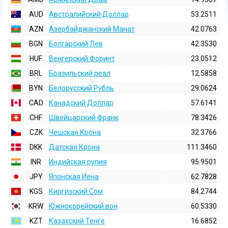
AUD
Австралийский Доллар
53.2511
AZN
Азербайджанский Манат
42.0763
BGN
Болгарский Лев
42.3530
HUF
Венгерский Форинт
23.0512
BRL
Бразильский реал
12.5858
BYN
Белорусский Рубль
29.0624
CAD
Канадский Доллар
57.6141
CHF
Швейцарский Франк
78.3426
CZK
Чешская Крона
32.3766
DKK
Датская Крона
111.3460
INR
Индийская pупия
95.9501
JPY
Японская Иена
62.7828
KGS
Киргизский Сом
84.2744
KRW
Южнокорейский вон
60.5330
KZT
Казахский Тенге
16.6852