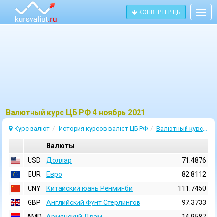
КОНВЕРТЕР ЦБ
Togg
navig
Bалютный курс ЦБ РФ 4 ноябрь 2021
Курс валют
История курсов валют ЦБ РФ
Валютный курс 4 Ноябрь 2021
Валюты
USD
Доллар
71.4876
EUR
Евро
82.8112
CNY
Китайский юань Ренминби
111.7450
GBP
Английский Фунт Стерлингов
97.3733
AMD
Армянский Драм
14.9587