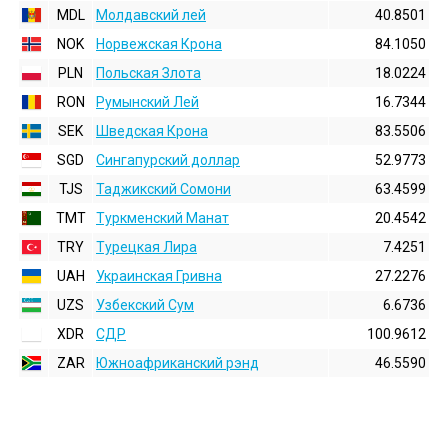
MDL
Молдавский лей
40.8501
NOK
Норвежская Крона
84.1050
PLN
Польская Злота
18.0224
RON
Румынский Лей
16.7344
SEK
Шведская Крона
83.5506
SGD
Сингапурский доллар
52.9773
TJS
Таджикский Сомони
63.4599
TMT
Туркменский Манат
20.4542
TRY
Турецкая Лира
7.4251
UAH
Украинская Гривна
27.2276
UZS
Узбекский Сум
6.6736
XDR
СДР
100.9612
ZAR
Южноафриканский рэнд
46.5590