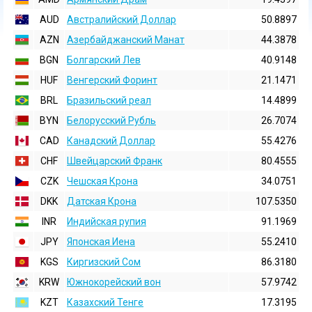
AUD
Австралийский Доллар
50.8897
AZN
Азербайджанский Манат
44.3878
BGN
Болгарский Лев
40.9148
HUF
Венгерский Форинт
21.1471
BRL
Бразильский реал
14.4899
BYN
Белорусский Рубль
26.7074
CAD
Канадский Доллар
55.4276
CHF
Швейцарский Франк
80.4555
CZK
Чешская Крона
34.0751
DKK
Датская Крона
107.5350
INR
Индийская pупия
91.1969
JPY
Японская Иена
55.2410
KGS
Киргизский Сом
86.3180
KRW
Южнокорейский вон
57.9742
KZT
Казахский Тенге
17.3195