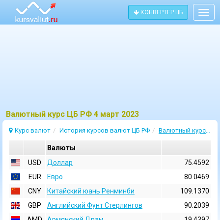
КОНВЕРТЕР ЦБ
Togg
navig
Bалютный курс ЦБ РФ 4 март 2023
Курс валют
История курсов валют ЦБ РФ
Валютный курс 4 Март 2023
Валюты
USD
Доллар
75.4592
EUR
Евро
80.0469
CNY
Китайский юань Ренминби
109.1370
GBP
Английский Фунт Стерлингов
90.2039
AMD
Армянский Драм
19.4397