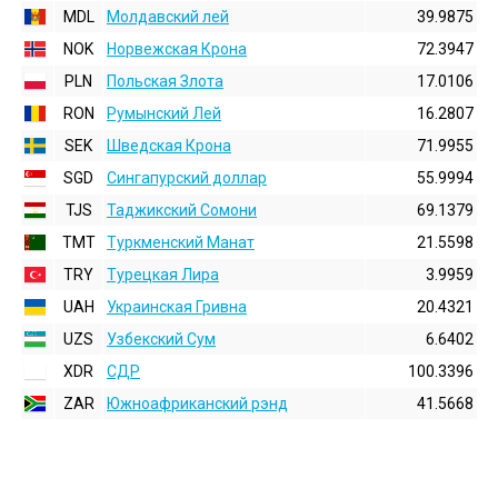
MDL
Молдавский лей
39.9875
NOK
Норвежская Крона
72.3947
PLN
Польская Злота
17.0106
RON
Румынский Лей
16.2807
SEK
Шведская Крона
71.9955
SGD
Сингапурский доллар
55.9994
TJS
Таджикский Сомони
69.1379
TMT
Туркменский Манат
21.5598
TRY
Турецкая Лира
3.9959
UAH
Украинская Гривна
20.4321
UZS
Узбекский Сум
6.6402
XDR
СДР
100.3396
ZAR
Южноафриканский рэнд
41.5668