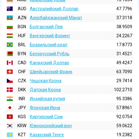
AUD
Австралийский Доллар
47.7796
AZN
Азербайджанский Манат
37.3118
BGN
Болгарский Лев
38.9509
HUF
Венгерский Форинт
24.2267
BRL
Бразильский реал
17.8773
BYN
Белорусский Рубль
31.4521
CAD
Канадский Доллар
49.4247
CHF
Швейцарский Франк
63.7090
CZK
Чешская Крона
29.7414
DKK
Датская Крона
102.2710
INR
Индийская pупия
95.3386
JPY
Японская Иена
57.8961
KGS
Киргизский Сом
92.0754
KRW
Южнокорейский вон
59.0622
KZT
Казахский Тенге
19.2382