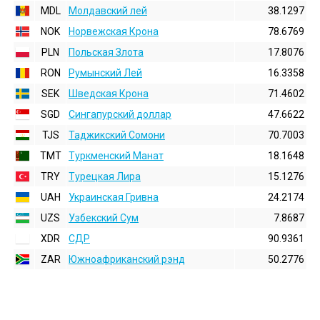
MDL
Молдавский лей
38.1297
NOK
Норвежская Крона
78.6769
PLN
Польская Злота
17.8076
RON
Румынский Лей
16.3358
SEK
Шведская Крона
71.4602
SGD
Сингапурский доллар
47.6622
TJS
Таджикский Сомони
70.7003
TMT
Туркменский Манат
18.1648
TRY
Турецкая Лира
15.1276
UAH
Украинская Гривна
24.2174
UZS
Узбекский Сум
7.8687
XDR
СДР
90.9361
ZAR
Южноафриканский рэнд
50.2776