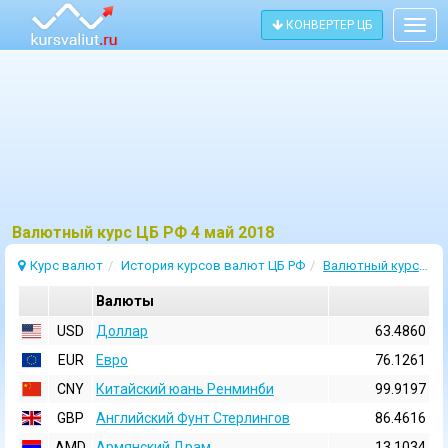
КОНВЕРТЕР ЦБ
Togg
navig
Bалютный курс ЦБ РФ 4 май 2018
Курс валют
История курсов валют ЦБ РФ
Валютный курс 4 Май 2018
Валюты
USD
Доллар
63.4860
EUR
Евро
76.1261
CNY
Китайский юань Ренминби
99.9197
GBP
Английский Фунт Стерлингов
86.4616
AMD
Армянский Драм
13.1034