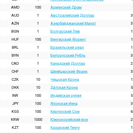
AMD
100
Армянский Драм
AUD
1
Австралийский Доллар
3
AZN
1
Азербайджанский Манат
3
BGN
1
Болгарский Лев
1
HUF
100
Венгерский Форинт
1
BRL
1
Бразильский реал
1
BYN
1
Белорусский Рубль
3
CAD
1
Канадский Доллар
2
CHF
1
Швейцарский Франк
3
CZK
10
Чешская Крона
1
DKK
10
Датская Крона
5
INR
100
Индийская pупия
5
JPY
100
Японская Иена
3
KGS
100
Киргизский Сом
6
KRW
1000
Южнокорейский вон
2
KZT
100
Казахский Тенге
1