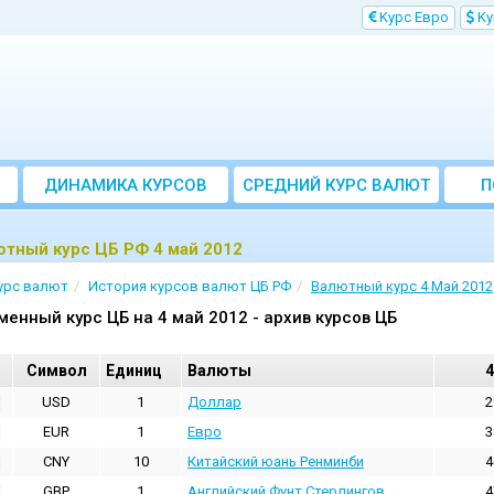
Kурс Евро
Kу
ДИНАМИКА КУРСОВ
CРЕДНИЙ КУРС ВАЛЮТ
П
ЗА МЕСЯЦ
тный курс ЦБ РФ 4 май 2012
урс валют
История курсов валют ЦБ РФ
Валютный курс 4 Май 2012
менный курс ЦБ на 4 май 2012 - архив курсов ЦБ
Cимвол
Единиц
Валюты
4
USD
1
Доллар
2
EUR
1
Евро
3
CNY
10
Китайский юань Ренминби
4
GBP
1
Английский Фунт Стерлингов
4