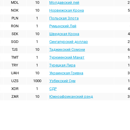
MDL
10
Молдавский лей
2
NOK
10
Норвежская Крона
5
PLN
1
Польская Злота
RON
1
Румынский Лей
SEK
10
Шведская Крона
4
SGD
1
Сингапурский доллар
2
TJS
10
Таджикский Сомони
6
TMT
1
Туркменский Манат
1
TRY
1
Турецкая Лира
1
UAH
10
Украинская Гривна
3
UZS
1000
Узбекский Сум
1
XDR
1
СДР
4
ZAR
10
Южноафриканский рэнд
3