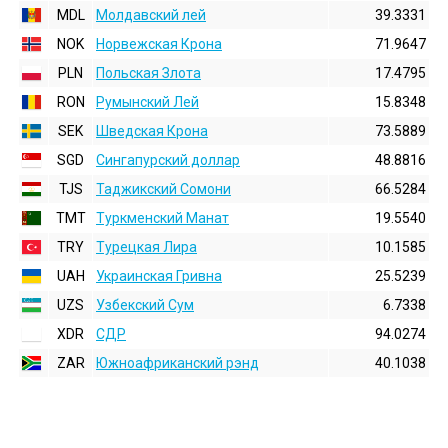
MDL
Молдавский лей
39.3331
NOK
Норвежская Крона
71.9647
PLN
Польская Злота
17.4795
RON
Румынский Лей
15.8348
SEK
Шведская Крона
73.5889
SGD
Сингапурский доллар
48.8816
TJS
Таджикский Сомони
66.5284
TMT
Туркменский Манат
19.5540
TRY
Турецкая Лира
10.1585
UAH
Украинская Гривна
25.5239
UZS
Узбекский Сум
6.7338
XDR
СДР
94.0274
ZAR
Южноафриканский рэнд
40.1038