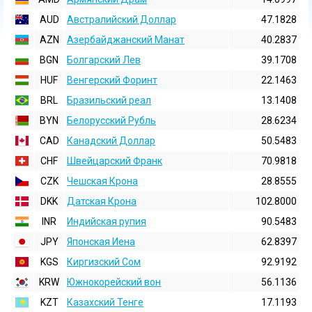
AUD
Австралийский Доллар
47.1828
AZN
Азербайджанский Манат
40.2837
BGN
Болгарский Лев
39.1708
HUF
Венгерский Форинт
22.1463
BRL
Бразильский реал
13.1408
BYN
Белорусский Рубль
28.6234
CAD
Канадский Доллар
50.5483
CHF
Швейцарский Франк
70.9818
CZK
Чешская Крона
28.8555
DKK
Датская Крона
102.8000
INR
Индийская pупия
90.5483
JPY
Японская Иена
62.8397
KGS
Киргизский Сом
92.9192
KRW
Южнокорейский вон
56.1136
KZT
Казахский Тенге
17.1193