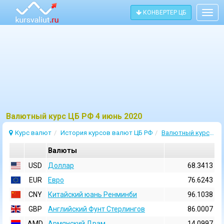
КОНВЕРТЕР ЦБ
Togg
navig
Bалютный курс ЦБ РФ 4 июнь 2020
Курс валют
История курсов валют ЦБ РФ
Валютный курс 4 Июнь 2020
Валюты
USD
Доллар
68.3413
EUR
Евро
76.6243
CNY
Китайский юань Ренминби
96.1038
GBP
Английский Фунт Стерлингов
86.0007
AMD
Армянский Драм
14.0997