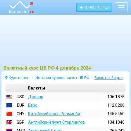
КОНВЕРТЕР ЦБ
Togg
navig
Bалютный курс ЦБ РФ 4 декабрь 2024
Курс валют
История курсов валют ЦБ РФ
Валютный курс 4 Декабрь 2024
Валюты
USD
Доллар
106.1878
EUR
Евро
112.0200
CNY
Китайский юань Ренминби
145.5450
GBP
Английский Фунт Стерлингов
134.1046
AMD
Армянский Драм
26.5742