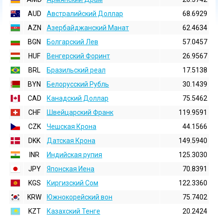
AUD
Австралийский Доллар
68.6929
AZN
Азербайджанский Манат
62.4634
BGN
Болгарский Лев
57.0457
HUF
Венгерский Форинт
26.9567
BRL
Бразильский реал
17.5138
BYN
Белорусский Рубль
30.1439
CAD
Канадский Доллар
75.5462
CHF
Швейцарский Франк
119.9591
CZK
Чешская Крона
44.1566
DKK
Датская Крона
149.5940
INR
Индийская pупия
125.3030
JPY
Японская Иена
70.8391
KGS
Киргизский Сом
122.3360
KRW
Южнокорейский вон
75.7402
KZT
Казахский Тенге
20.2424