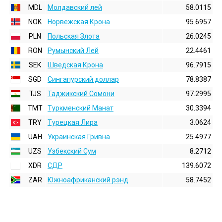
MDL
Молдавский лей
58.0115
NOK
Норвежская Крона
95.6957
PLN
Польская Злота
26.0245
RON
Румынский Лей
22.4461
SEK
Шведская Крона
96.7915
SGD
Сингапурский доллар
78.8387
TJS
Таджикский Сомони
97.2995
TMT
Туркменский Манат
30.3394
TRY
Турецкая Лира
3.0624
UAH
Украинская Гривна
25.4977
UZS
Узбекский Сум
8.2712
XDR
СДР
139.6072
ZAR
Южноафриканский рэнд
58.7452