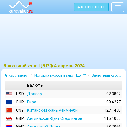
КОНВЕРТЕР ЦБ
Togg
navig
Bалютный курс ЦБ РФ 4 апрель 2024
Курс валют
История курсов валют ЦБ РФ
Валютный курс 4 Апрель 2024
Валюты
USD
Доллар
92.3892
EUR
Евро
99.4277
CNY
Китайский юань Ренминби
127.1450
GBP
Английский Фунт Стерлингов
116.1055
AMD
Армянский Драм
23.7066