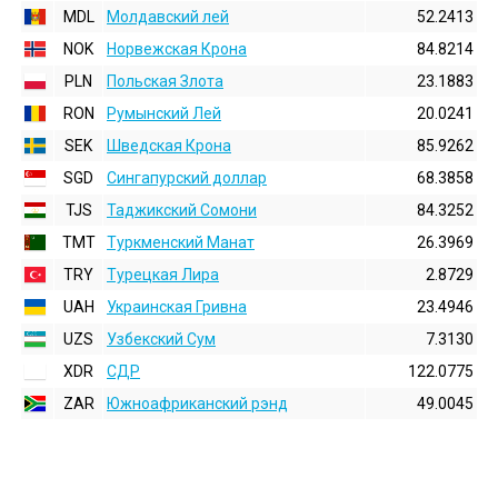
MDL
Молдавский лей
52.2413
NOK
Норвежская Крона
84.8214
PLN
Польская Злота
23.1883
RON
Румынский Лей
20.0241
SEK
Шведская Крона
85.9262
SGD
Сингапурский доллар
68.3858
TJS
Таджикский Сомони
84.3252
TMT
Туркменский Манат
26.3969
TRY
Турецкая Лира
2.8729
UAH
Украинская Гривна
23.4946
UZS
Узбекский Сум
7.3130
XDR
СДР
122.0775
ZAR
Южноафриканский рэнд
49.0045