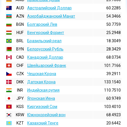
AUD
Австралийский Доллар
60.2285
AZN
Азербайджанский Манат
54.3466
BGN
Болгарский Лев
50.7759
HUF
Венгерский Форинт
25.2948
BRL
Бразильский реал
18.3049
BYN
Белорусский Рубль
28.3429
CAD
Канадский Доллар
68.0734
CHF
Швейцарский Франк
101.7166
CZK
Чешская Крона
39.2911
DKK
Датская Крона
133.1540
INR
Индийская pупия
110.7510
JPY
Японская Иена
60.9749
KGS
Киргизский Сом
103.4010
KRW
Южнокорейский вон
68.4923
KZT
Казахский Тенге
20.6442