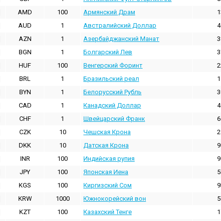
AMD
100
Армянский Драм
1
AUD
1
Австралийский Доллар
4
AZN
1
Азербайджанский Манат
3
BGN
1
Болгарский Лев
3
HUF
100
Венгерский Форинт
2
BRL
1
Бразильский реал
1
BYN
1
Белорусский Рубль
3
CAD
1
Канадский Доллар
4
CHF
1
Швейцарский Франк
6
CZK
10
Чешская Крона
2
DKK
10
Датская Крона
9
INR
100
Индийская pупия
9
JPY
100
Японская Иена
5
KGS
100
Киргизский Сом
9
KRW
1000
Южнокорейский вон
5
KZT
100
Казахский Тенге
1