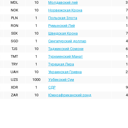
MDL
10
Молдавский лей
3
NOK
10
Норвежская Крона
7
PLN
1
Польская Злота
1
RON
1
Румынский Лей
1
SEK
10
Шведская Крона
7
SGD
1
Сингапурский доллар
4
TJS
10
Таджикский Сомони
6
TMT
1
Туркменский Манат
1
TRY
1
Турецкая Лира
1
UAH
10
Украинская Гривна
2
UZS
1000
Узбекский Сум
XDR
1
СДР
9
ZAR
10
Южноафриканский рэнд
4