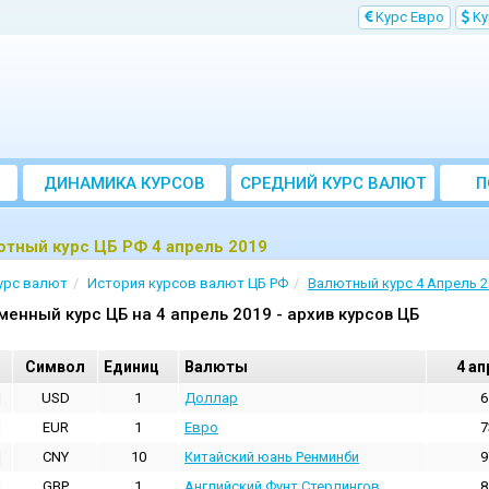
Kурс Евро
Kу
ДИНАМИКА КУРСОВ
CРЕДНИЙ КУРС ВАЛЮТ
П
ЗА МЕСЯЦ
тный курс ЦБ РФ 4 апрель 2019
урс валют
История курсов валют ЦБ РФ
Валютный курс 4 Апрель 2
менный курс ЦБ на 4 апрель 2019 - архив курсов ЦБ
Cимвол
Единиц
Валюты
4 ап
USD
1
Доллар
6
EUR
1
Евро
7
CNY
10
Китайский юань Ренминби
9
GBP
1
Английский Фунт Стерлингов
8