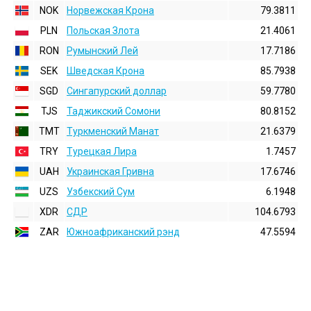
NOK
Норвежская Крона
79.3811
PLN
Польская Злота
21.4061
RON
Румынский Лей
17.7186
SEK
Шведская Крона
85.7938
SGD
Сингапурский доллар
59.7780
TJS
Таджикский Сомони
80.8152
TMT
Туркменский Манат
21.6379
TRY
Турецкая Лира
1.7457
UAH
Украинская Гривна
17.6746
UZS
Узбекский Сум
6.1948
XDR
СДР
104.6793
ZAR
Южноафриканский рэнд
47.5594