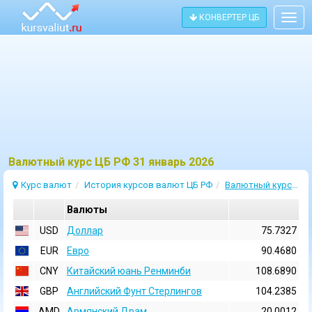
КОНВЕРТЕР ЦБ
Togg
navig
Bалютный курс ЦБ РФ 31 январь 2026
Курс валют
История курсов валют ЦБ РФ
Валютный курс 31 Январь 2026
Валюты
USD
Доллар
75.7327
EUR
Евро
90.4680
CNY
Китайский юань Ренминби
108.6890
GBP
Английский Фунт Стерлингов
104.2385
AMD
Армянский Драм
20.0012