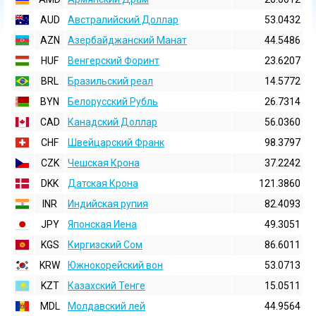
AUD
Австралийский Доллар
53.0432
AZN
Азербайджанский Манат
44.5486
HUF
Венгерский Форинт
23.6207
BRL
Бразильский реал
14.5772
BYN
Белорусский Рубль
26.7314
CAD
Канадский Доллар
56.0360
CHF
Швейцарский Франк
98.3797
CZK
Чешская Крона
37.2242
DKK
Датская Крона
121.3860
INR
Индийская pупия
82.4093
JPY
Японская Иена
49.3051
KGS
Киргизский Сом
86.6011
KRW
Южнокорейский вон
53.0713
KZT
Казахский Тенге
15.0511
MDL
Молдавский лей
44.9564