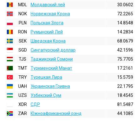
MDL
Молдавский лей
30.0602
NOK
Норвежская Крона
72.2265
PLN
Польская Злота
14.8548
RON
Румынский Лей
14.2834
SEK
Шведская Крона
68.0679
SGD
Сингапурский доллар
42.1596
TJS
Таджикский Сомони
75.7705
TMT
Туркменский Манат
17.2161
TRY
Турецкая Лира
15.5759
UAH
Украинская Гривна
22.1795
UZS
Узбекский Сум
18.4545
XDR
СДР
81.5487
ZAR
Южноафриканский рэнд
44.1085