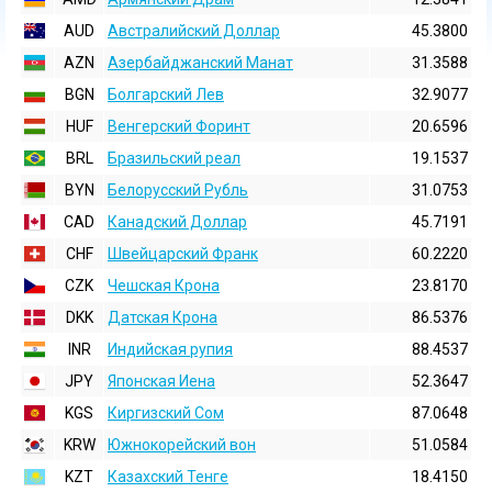
AUD
Австралийский Доллар
45.3800
AZN
Азербайджанский Манат
31.3588
BGN
Болгарский Лев
32.9077
HUF
Венгерский Форинт
20.6596
BRL
Бразильский реал
19.1537
BYN
Белорусский Рубль
31.0753
CAD
Канадский Доллар
45.7191
CHF
Швейцарский Франк
60.2220
CZK
Чешская Крона
23.8170
DKK
Датская Крона
86.5376
INR
Индийская pупия
88.4537
JPY
Японская Иена
52.3647
KGS
Киргизский Сом
87.0648
KRW
Южнокорейский вон
51.0584
KZT
Казахский Тенге
18.4150