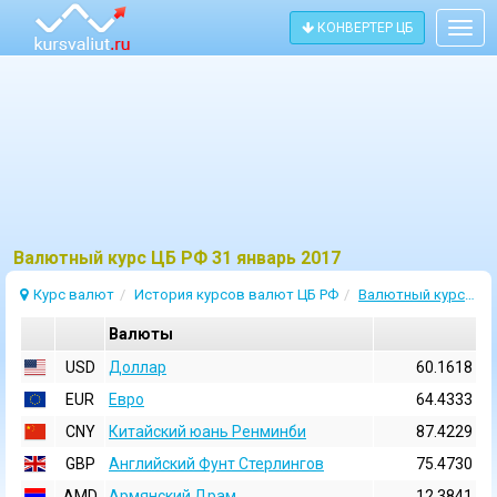
КОНВЕРТЕР ЦБ
Togg
navig
Bалютный курс ЦБ РФ 31 январь 2017
Курс валют
История курсов валют ЦБ РФ
Валютный курс 31 Январь 2017
Валюты
USD
Доллар
60.1618
EUR
Евро
64.4333
CNY
Китайский юань Ренминби
87.4229
GBP
Английский Фунт Стерлингов
75.4730
AMD
Армянский Драм
12.3841