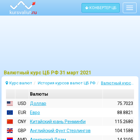
КОНВЕРТЕР ЦБ
Togg
navig
Bалютный курс ЦБ РФ 31 март 2021
Курс валют
История курсов валют ЦБ РФ
Валютный курс 31 Март 2021
Валюты
USD
Доллар
75.7023
EUR
Евро
88.8821
CNY
Китайский юань Ренминби
115.2680
GBP
Английский Фунт Стерлингов
104.1588
AMD
Армянский Драм
14.3105