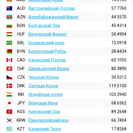
AUD
Австралийский Доллар
57.7760
AZN
Азербайджанский Манат
44.5570
BGN
Болгарский Лев
45.4314
HUF
Венгерский Форинт
24.4904
BRL
Бразильский реал
13.0918
BYN
Белорусский Рубль
28.8434
CAD
Канадский Доллар
60.1050
CHF
Швейцарский Франк
80.3890
CZK
Чешская Крона
34.0212
DKK
Датская Крона
119.5100
INR
Индийская pупия
103.3940
JPY
Японская Иена
68.6362
KGS
Киргизский Сом
89.2648
KRW
Южнокорейский вон
66.7404
KZT
Казахский Тенге
17.8268