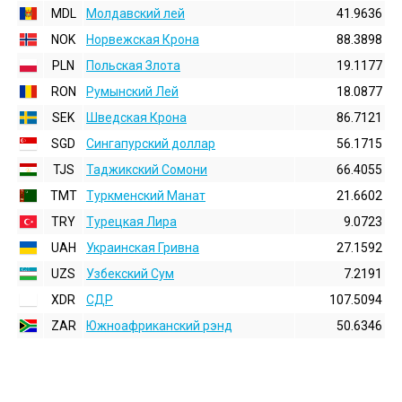
MDL
Молдавский лей
41.9636
NOK
Норвежская Крона
88.3898
PLN
Польская Злота
19.1177
RON
Румынский Лей
18.0877
SEK
Шведская Крона
86.7121
SGD
Сингапурский доллар
56.1715
TJS
Таджикский Сомони
66.4055
TMT
Туркменский Манат
21.6602
TRY
Турецкая Лира
9.0723
UAH
Украинская Гривна
27.1592
UZS
Узбекский Сум
7.2191
XDR
СДР
107.5094
ZAR
Южноафриканский рэнд
50.6346